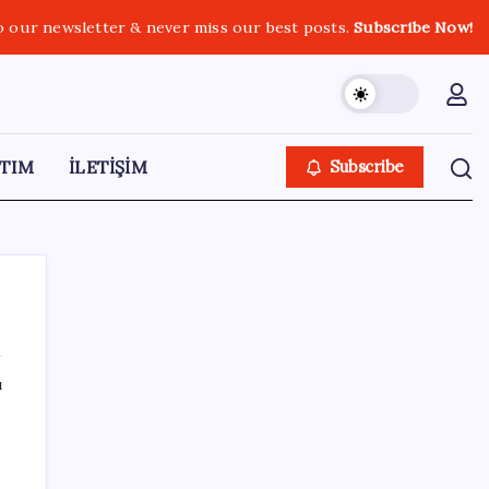
o our newsletter & never miss our best posts.
Subscribe Now!
TIM
İLETİŞİM
Subscribe
ı
SON YAZILAR
Türkiye’ye gelen turistler alışveriş yapmadı,
saçını yaptırdı!