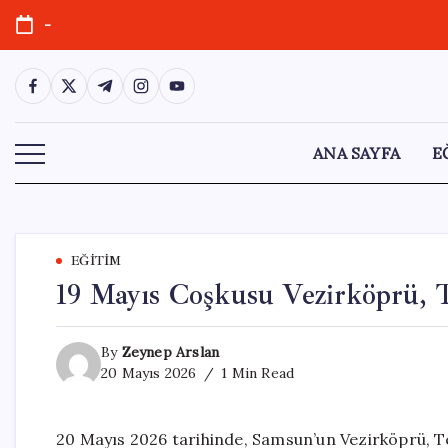
Skip
-
to
content
https://www.facebook.com/
https://twitter.com/
https://t.me/
https://www.instagram.com/
https://youtube.com/
ANA SAYFA
E
EĞITIM
19 Mayıs Coşkusu Vezirköprü, T
By
Zeynep Arslan
20 Mayıs 2026
1 Min Read
20 Mayıs 2026 tarihinde, Samsun’un Vezirköprü, Te