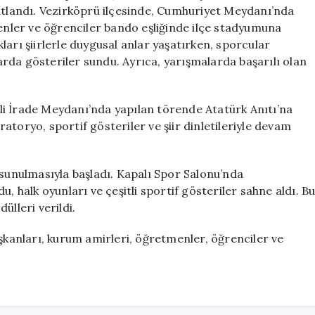
ve
kutlandı. Vezirköprü ilçesinde, Cumhuriyet Meydanı’nda
Salıpazarı’nda
nler ve öğrenciler bando eşliğinde ilçe stadyumuna
Yaşandı
arı şiirlerle duygusal anlar yaşatırken, sporcular
için
larda gösteriler sundu. Ayrıca, yarışmalarda başarılı olan
li İrade Meydanı’nda yapılan törende Atatürk Anıtı’na
oratoryo, sportif gösteriler ve şiir dinletileriyle devam
 sunulmasıyla başladı. Kapalı Spor Salonu’nda
, halk oyunları ve çeşitli sportif gösteriler sahne aldı. B
ülleri verildi.
anları, kurum amirleri, öğretmenler, öğrenciler ve