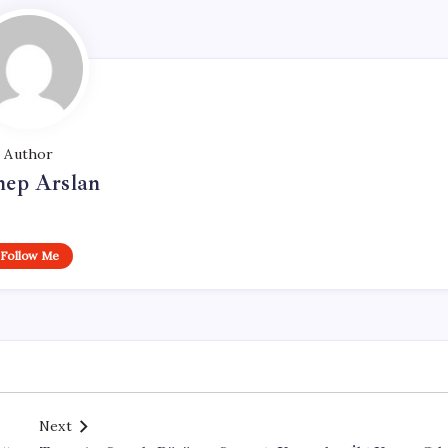
Author
nep Arslan
Follow Me
Next