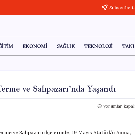
Subscribe t
ĞİTİM
EKONOMİ
SAĞLIK
TEKNOLOJİ
TANI
erme ve Salıpazarı’nda Yaşandı
19
yorumlar kapal
Mayıs
Coşkusu
Vezirköprü,
Terme
rme ve Salıpazarı ilçelerinde, 19 Mayıs Atatürk’ü Anma,