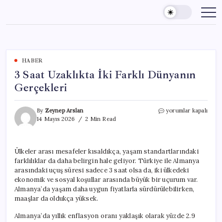
Skip
to
content
HABER
3 Saat Uzaklıkta İki Farklı Dünyanın
Gerçekleri
3
By
Zeynep Arslan
yorumlar kapalı
Saat
14 Mayıs 2026
2 Min Read
Uzaklıkta
İki
Farklı
Ülkeler arası mesafeler kısaldıkça, yaşam standartlarındaki
Dünyanın
farklılıklar da daha belirgin hale geliyor. Türkiye ile Almanya
Gerçekleri
için
arasındaki uçuş süresi sadece 3 saat olsa da, iki ülkedeki
ekonomik ve sosyal koşullar arasında büyük bir uçurum var.
Almanya’da yaşam daha uygun fiyatlarla sürdürülebilirken,
maaşlar da oldukça yüksek.
Almanya’da yıllık enflasyon oranı yaklaşık olarak yüzde 2.9