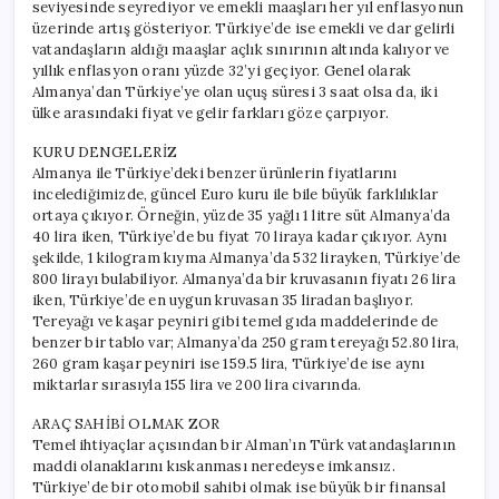
seviyesinde seyrediyor ve emekli maaşları her yıl enflasyonun
üzerinde artış gösteriyor. Türkiye’de ise emekli ve dar gelirli
vatandaşların aldığı maaşlar açlık sınırının altında kalıyor ve
yıllık enflasyon oranı yüzde 32’yi geçiyor. Genel olarak
Almanya’dan Türkiye’ye olan uçuş süresi 3 saat olsa da, iki
ülke arasındaki fiyat ve gelir farkları göze çarpıyor.
KURU DENGELERİZ
Almanya ile Türkiye’deki benzer ürünlerin fiyatlarını
incelediğimizde, güncel Euro kuru ile bile büyük farklılıklar
ortaya çıkıyor. Örneğin, yüzde 35 yağlı 1 litre süt Almanya’da
40 lira iken, Türkiye’de bu fiyat 70 liraya kadar çıkıyor. Aynı
şekilde, 1 kilogram kıyma Almanya’da 532 lirayken, Türkiye’de
800 lirayı bulabiliyor. Almanya’da bir kruvasanın fiyatı 26 lira
iken, Türkiye’de en uygun kruvasan 35 liradan başlıyor.
Tereyağı ve kaşar peyniri gibi temel gıda maddelerinde de
benzer bir tablo var; Almanya’da 250 gram tereyağı 52.80 lira,
260 gram kaşar peyniri ise 159.5 lira, Türkiye’de ise aynı
miktarlar sırasıyla 155 lira ve 200 lira civarında.
ARAÇ SAHİBİ OLMAK ZOR
Temel ihtiyaçlar açısından bir Alman’ın Türk vatandaşlarının
maddi olanaklarını kıskanması neredeyse imkansız.
Türkiye’de bir otomobil sahibi olmak ise büyük bir finansal