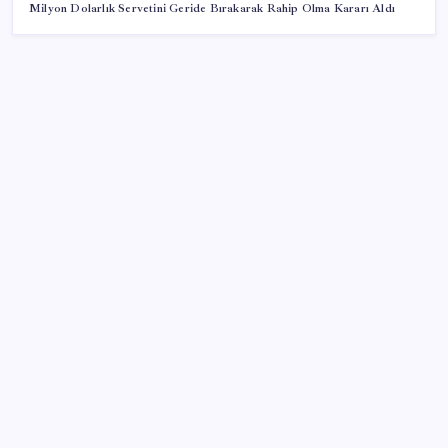
Milyon Dolarlık Servetini Geride Bırakarak Rahip Olma Kararı Aldı
SON YAZILAR
Ömrü kısaltan 3 sessiz tehlike! Çocuklarımız bizden
daha kısa mı yaşayacak?
DUS 1. dönem ek yerleştirme sonuçları açıklandı
BBVA Research tarih işaret etti: Merkez Bankası ne
zaman faiz indirecek?
Son dakika… AKP’den muhalefete ‘çerçeve yasa’ ön
bilgilendirmesi