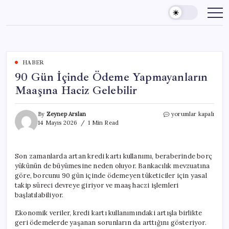
Skip
to
content
HABER
90 Gün İçinde Ödeme Yapmayanların
Maaşına Haciz Gelebilir
90
By
Zeynep Arslan
yorumlar kapalı
Gün
14 Mayıs 2026
1 Min Read
İçinde
Ödeme
Yapmayanların
Son zamanlarda artan kredi kartı kullanımı, beraberinde borç
Maaşına
yükünün de büyümesine neden oluyor. Bankacılık mevzuatına
Haciz
Gelebilir
göre, borcunu 90 gün içinde ödemeyen tüketiciler için yasal
için
takip süreci devreye giriyor ve maaş haczi işlemleri
başlatılabiliyor.
Ekonomik veriler, kredi kartı kullanımındaki artışla birlikte
geri ödemelerde yaşanan sorunların da arttığını gösteriyor.