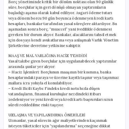
Borç yönetiminde kritik bir dönüm noktası olan 90 günlük
süre, borçlular için geri dönüşü olmayan yaptırımların
başladığı aşama olarak kabul ediliyor. Asgari ödeme tutarı
veya dönem borcu 90 gün boyunca ödenmeyen kredi kartı
hesapları, bankalar tarafından yasal süreçlere aktarılıyor. Bu
aşamadan sonra borç, “muaccel” yani ivedilikle ödenmesi
gereken bir durum alıyor. Bankalar, alacaklarını tahsil etmek
için dosyayı kendi avukatlarına veya anlaşmalı Varlık Yönetim
Şirketlerine devretme yetkisine sahiptir.
MAAŞ VE MAL VARLIĞINA HACİZ TEHDİDİ
Yasal takibe giren borçlular için uygulanabilecek yaptırımlar
arasında şunlar yer alıyor:
– Haciz İşlemleri: Borçlunun maaşının bir kısmına, banka
hesaplarındaki paraya ve üzerine kayıtlı taşınır veya taşınmaz
mallara icra yoluyla el konulabiliyor.
– Kredi Sicili Kaybı: Findeks kredi notu hızla düşen
vatandaşların, finansal kuruluşlar nezdindeki itibarı
zedeleniyor ve yeni kredi veya kredi kartı başvuruları uzun
süreli reddedilme riski taşıyor.
UZLAŞMA VE YAPILANDIRMA ÖNERİLERİ
Uzmanlar, yasal sürecin ağır maliyetlerinden kaçınmak
isteyen tüketiciler için “yapılandırma” seçeneğine dikkat