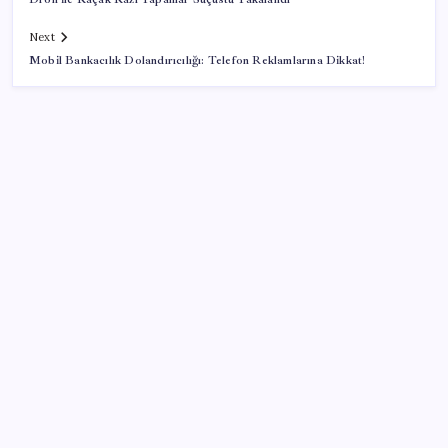
Next
Mobil Bankacılık Dolandırıcılığı: Telefon Reklamlarına Dikkat!
SON YAZILAR
Ömrü kısaltan 3 sessiz tehlike! Çocuklarımız bizden
daha kısa mı yaşayacak?
DUS 1. dönem ek yerleştirme sonuçları açıklandı
BBVA Research tarih işaret etti: Merkez Bankası ne
zaman faiz indirecek?