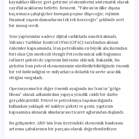
kaynakları ülkeye geri getirme yöntemlerini sistematik olarak
zayıflatacaklarını belirtti. Bessent, “Tahran’ın ülke dışına
kaçırmaya çalıştığı her kuruşun peşine düşeceğiz; rejimin
finansal yaşam damarlarını tek tek keseceğiz” şeklinde sert
bir mesaj verdi.
Yeni yaptırımlar sadece dijital varlıklarla sınırlı kalmadı.
Yabancı Varlıklar Kontrol Ofisi (OFAC) tarafından alınan
önlemler kapsamında, İran petrolünün en büyük alıcılarından
biri olan Çin merkezli Hengli Petrochemical adlı bağımsız
rafineri şirketi de yaptırım listesine eklendi. Bakanlık, bu
şirketin İran petrol ekonomisinin sürdürülebilirliğinde önemli
bir rol üstlendiğini ve milyarlarca dolarlık ticarete aracılık
ettiğini vurguladı.
Operasyonun bir diğer önemli ayağında ise İran’ın “gölge
filosu” olarak adlandırılan yapıya yönelik ciddi bir darbe
gerçekleştirildi. Petrol ve petrokimya taşımacılığında
kullanılan yaklaşık 40 nakliye şirketi ve gemi, yaptırım
kapsamına alınarak uluslararası ticaret ağlarından dışlandı.
Bu gelişmeler, ABD’nin İran üzerindeki ekonomik baskısını
artırma çabalarının bir parçası olarak değerlendiriliyor.