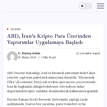
Skip
to
content
HABER
ABD, İran’a Kripto Para Üzerinden
Yaptırımlar Uygulamaya Başladı
ABD,
By
Zeynep Arslan
yorumlar kapalı
İran’a
26 Nisan 2026
1 Min Read
Kripto
Para
Üzerinden
ABD Hazine Bakanlığı, İran’ın finansal sistemini hedef alan
Yaptırımlar
yeni bir yaptırım paketini kamuoyuna duyurdu. “Ekonomik
Uygulamaya
Başladı
Öfke” (Economic Fury) adı verilen operasyon çerçevesinde,
için
İran ile bağlantılı olduğu belirlenen 344 milyon dolar
değerindeki kripto varlıklar dondurularak kullanıma kapatıldı.
Hazine Bakanı Scott Bessent, bu konuda yaptığı yazılı
açıklamada, İran’ın fon yaratma, para transferi ve bu