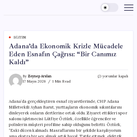
Skip
to
content
EĞITIM
Adana’da Ekonomik Krizle Mücadele
Eden Esnafın Çağrısı: “Bir Canımız
Kaldı”
Adana’da
By
Zeynep Arslan
yorumlar kapalı
Ekonomik
17 Mayıs 2026
1 Min Read
Krizle
Mücadele
Eden
Adana’da gerçekleştiren esnaf ziyaretlerinde, CHP Adana
Esnafın
Milletvekili Ayhan Barut, yurttaşların ekonomik sıkıntılarını
Çağrısı:
“Bir
dinleyerek onların dertlerine ortak oldu. Ziyaret ettikleri spor
Canımız
salonu işletmecisi Lütfiye Öztürk, özellikle öğrenciler ve
Kaldı”
polislerin müşteri profiline sahip olduğunu belirtti. Öztürk,
için
“Eski düzen kalmadı. Masraflarımı bir şekilde karşılıyorum
ama ekstra bir şey almak artık hayal. Tatile gitmek, elektrik