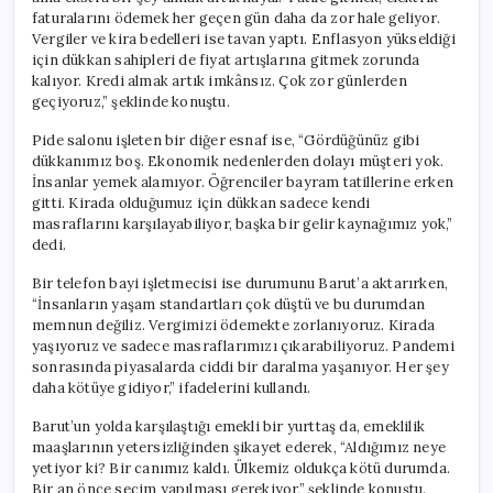
faturalarını ödemek her geçen gün daha da zor hale geliyor.
Vergiler ve kira bedelleri ise tavan yaptı. Enflasyon yükseldiği
için dükkan sahipleri de fiyat artışlarına gitmek zorunda
kalıyor. Kredi almak artık imkânsız. Çok zor günlerden
geçiyoruz,” şeklinde konuştu.
Pide salonu işleten bir diğer esnaf ise, “Gördüğünüz gibi
dükkanımız boş. Ekonomik nedenlerden dolayı müşteri yok.
İnsanlar yemek alamıyor. Öğrenciler bayram tatillerine erken
gitti. Kirada olduğumuz için dükkan sadece kendi
masraflarını karşılayabiliyor, başka bir gelir kaynağımız yok,”
dedi.
Bir telefon bayi işletmecisi ise durumunu Barut’a aktarırken,
“İnsanların yaşam standartları çok düştü ve bu durumdan
memnun değiliz. Vergimizi ödemekte zorlanıyoruz. Kirada
yaşıyoruz ve sadece masraflarımızı çıkarabiliyoruz. Pandemi
sonrasında piyasalarda ciddi bir daralma yaşanıyor. Her şey
daha kötüye gidiyor,” ifadelerini kullandı.
Barut’un yolda karşılaştığı emekli bir yurttaş da, emeklilik
maaşlarının yetersizliğinden şikayet ederek, “Aldığımız neye
yetiyor ki? Bir canımız kaldı. Ülkemiz oldukça kötü durumda.
Bir an önce seçim yapılması gerekiyor,” şeklinde konuştu.