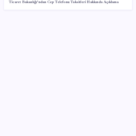
Ticaret Bakanlığı’ndan Cep Telefonu Taksitleri Hakkında Açıklama
SON YAZILAR
Türkiye’ye gelen turistler alışveriş yapmadı, saçını
yaptırdı!
Artık çalışan primi tazminata yansıyacak
İçeride TMO desteği, dışarıda ‘Karadeniz’ krizi fiyatı
artırıyor! Buğdayda rekor karşılık buldu
Airbnb, ürün geliştirme süreçlerinde yapay zekayı
kullanıyor