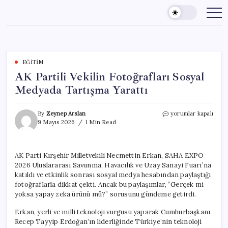
Skip
to
content
EĞITIM
AK Partili Vekilin Fotoğrafları Sosyal
Medyada Tartışma Yarattı
AK
By
Zeynep Arslan
yorumlar kapalı
Partili
9 Mayıs 2026
1 Min Read
Vekilin
Fotoğrafları
Sosyal
AK Parti Kırşehir Milletvekili Necmettin Erkan, SAHA EXPO
Medyada
2026 Uluslararası Savunma, Havacılık ve Uzay Sanayi Fuarı’na
Tartışma
Yarattı
katıldı ve etkinlik sonrası sosyal medya hesabından paylaştığı
için
fotoğraflarla dikkat çekti. Ancak bu paylaşımlar, “Gerçek mi
yoksa yapay zeka ürünü mü?” sorusunu gündeme getirdi.
Erkan, yerli ve milli teknoloji vurgusu yaparak Cumhurbaşkanı
Recep Tayyip Erdoğan’ın liderliğinde Türkiye’nin teknoloji