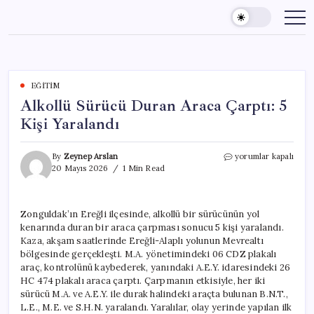
Skip
to
content
EĞITIM
Alkollü Sürücü Duran Araca Çarptı: 5
Kişi Yaralandı
Alkollü
By
Zeynep Arslan
yorumlar kapalı
Sürücü
20 Mayıs 2026
1 Min Read
Duran
Araca
Çarptı:
Zonguldak’ın Ereğli ilçesinde, alkollü bir sürücünün yol
5
kenarında duran bir araca çarpması sonucu 5 kişi yaralandı.
Kişi
Yaralandı
Kaza, akşam saatlerinde Ereğli-Alaplı yolunun Mevrealtı
için
bölgesinde gerçekleşti. M.A. yönetimindeki 06 CDZ plakalı
araç, kontrolünü kaybederek, yanındaki A.E.Y. idaresindeki 26
HC 474 plakalı araca çarptı. Çarpmanın etkisiyle, her iki
sürücü M.A. ve A.E.Y. ile durak halindeki araçta bulunan B.N.T.,
L.E., M.E. ve S.H.N. yaralandı. Yaralılar, olay yerinde yapılan ilk