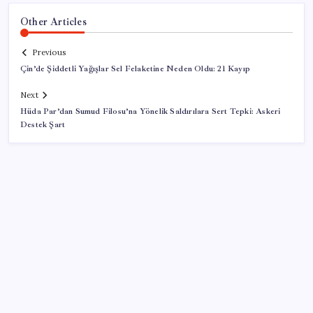
Other Articles
Previous
Çin’de Şiddetli Yağışlar Sel Felaketine Neden Oldu: 21 Kayıp
Next
Hüda Par’dan Sumud Filosu’na Yönelik Saldırılara Sert Tepki: Askeri
Destek Şart
SON YAZILAR
Ömrü kısaltan 3 sessiz tehlike! Çocuklarımız bizden