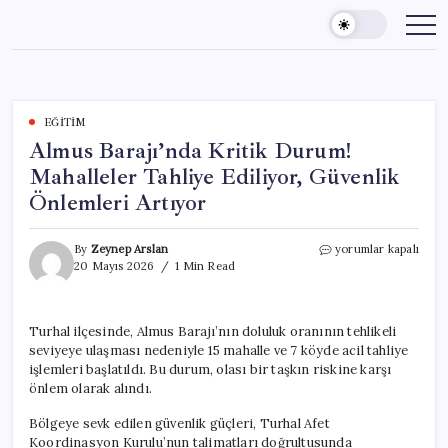
Skip
to
content
EĞITIM
Almus Barajı’nda Kritik Durum!
Mahalleler Tahliye Ediliyor, Güvenlik
Önlemleri Artıyor
Almus
By
Zeynep Arslan
yorumlar kapalı
Barajı’nda
20 Mayıs 2026
1 Min Read
Kritik
Durum!
Mahalleler
Turhal ilçesinde, Almus Barajı’nın doluluk oranının tehlikeli
Tahliye
seviyeye ulaşması nedeniyle 15 mahalle ve 7 köyde acil tahliye
Ediliyor,
Güvenlik
işlemleri başlatıldı. Bu durum, olası bir taşkın riskine karşı
Önlemleri
önlem olarak alındı.
Artıyor
için
Bölgeye sevk edilen güvenlik güçleri, Turhal Afet
Koordinasyon Kurulu’nun talimatları doğrultusunda