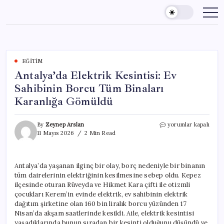
Skip
to
content
EĞITIM
Antalya’da Elektrik Kesintisi: Ev
Sahibinin Borcu Tüm Binaları
Karanlığa Gömüldü
Antalya’da
By
Zeynep Arslan
yorumlar kapalı
Elektrik
11 Mayıs 2026
2 Min Read
Kesintisi:
Ev
Sahibinin
Antalya’da yaşanan ilginç bir olay, borç nedeniyle bir binanın
Borcu
tüm dairelerinin elektriğinin kesilmesine sebep oldu. Kepez
Tüm
Binaları
ilçesinde oturan Rüveyda ve Hikmet Kara çifti ile otizmli
Karanlığa
çocukları Kerem’in evinde elektrik, ev sahibinin elektrik
Gömüldü
dağıtım şirketine olan 160 bin liralık borcu yüzünden 17
için
Nisan’da akşam saatlerinde kesildi. Aile, elektrik kesintisi
yaşadıklarında bunun sıradan bir kesinti olduğunu düşündü ve