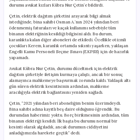
durumu avukat kızları Kübra Nur Çetin’e bildirdi.
Çetin, elektrik dağıtım şirketini arayarak bilgi almak
istediğinde, bina sahibi Osman A.’nın 2024 yılından beri
ödenmemiş faturaları ve kaçak kullanımı sebebiyle tüm
binanın elektriğinin kesildiği bilgisini aldı. Bu durum,
karanlıkta kalan diğer aboneleri de etkiledi. Özellikle otizmli
çocukları Kerem, karanlık ortamda sıkıntı yaşarken, yaklaşan
Engelli Kamu Personeli Seçme Sınavı (EKPSS) için de hazırlık
yapamadı.
Avukat Kübra Nur Çetin, durumu düzeltmek için elektrik
dağıtım şirketiyle iletişim kurmaya çalıştı, ancak bir sonuç
alamayınca mahkemeye başvurmak zorunda kaldı. Yaklaşık altı
gün süren elektrik kesintisinin ardından, mahkeme
aracılığıyla elektrik bağlantısını yeniden sağladı.
Çetin, “2021 yılından beri aboneliğim benim üzerimdeydi.
Bina sahibi adına kayıtlı beş daire olduğunu öğrendik. Bu
durumdan haberimiz yoktu. Borç birikmesinin ardından, tüm
binanın elektriği kesildi. İlk başta bu durumu normal bir
kesinti olarak algıladık, ancak durumun ciddiyetini
anladığımızda harekete geçtik” dedi.