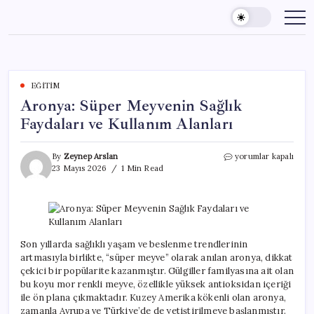
Skip
to
content
EĞITIM
Aronya: Süper Meyvenin Sağlık
Faydaları ve Kullanım Alanları
Aronya:
By
Zeynep Arslan
yorumlar kapalı
Süper
23 Mayıs 2026
1 Min Read
Meyvenin
Sağlık
Faydaları
ve
Kullanım
Alanları
Son yıllarda sağlıklı yaşam ve beslenme trendlerinin
için
artmasıyla birlikte, “süper meyve” olarak anılan aronya, dikkat
çekici bir popülarite kazanmıştır. Gülgiller familyasına ait olan
bu koyu mor renkli meyve, özellikle yüksek antioksidan içeriği
ile ön plana çıkmaktadır. Kuzey Amerika kökenli olan aronya,
zamanla Avrupa ve Türkiye’de de yetiştirilmeye başlanmıştır.