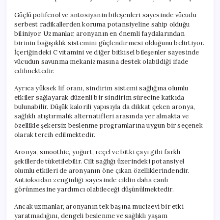
Güçlü polifenol ve antosiyanin bileşenleri sayesinde vücudu
serbest radikallerden koruma potansiyeline sahip olduğu
biliniyor. Uzmanlar, aronyanın en önemli faydalarından
birinin bağışıklık sistemini güçlendirmesi olduğunu belirtiyor.
İçeriğindeki C vitamini ve diğer bitkisel bileşenler sayesinde
vücudun savunma mekanizmasına destek olabildiği ifade
edilmektedir.
Ayrıca yüksek lif oranı, sindirim sistemi sağlığına olumlu
etkiler sağlayarak düzenli bir sindirim sürecine katkıda
bulunabilir. Düşük kalorili yapısıyla da dikkat çeken aronya,
sağlıklı atıştırmalık alternatifleri arasında yer almakta ve
özellikle şekersiz beslenme programlarına uygun bir seçenek
olarak tercih edilmektedir.
Aronya, smoothie, yoğurt, reçel ve bitki çayı gibi farklı
şekillerde tüketilebilir. Cilt sağlığı üzerindeki potansiyel
olumlu etkileri de aronyanın öne çıkan özelliklerindendir.
Antioksidan zenginliği sayesinde cildin daha canlı
görünmesine yardımcı olabileceği düşünülmektedir.
Ancak uzmanlar, aronyanın tek başına mucizevi bir etki
yaratmadığını, dengeli beslenme ve sağlıklı yaşam