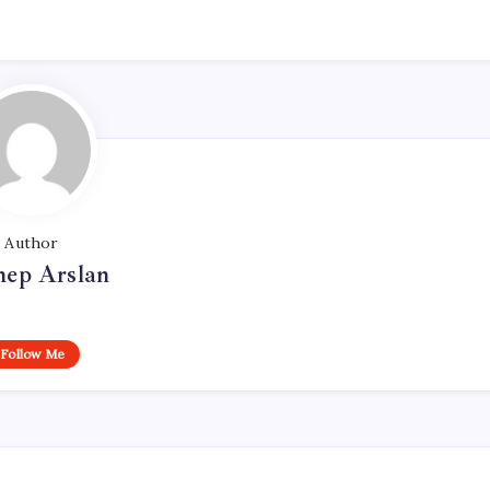
Author
nep Arslan
Follow Me