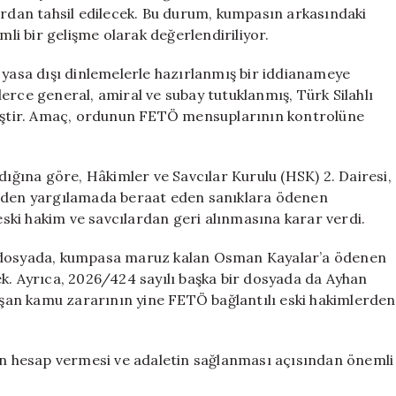
Alınacak
ardan tahsil edilecek. Bu durum, kumpasın arkasındaki
için
i bir gelişme olarak değerlendiriliyor.
 ve yasa dışı dinlemelerle hazırlanmış bir iddianameye
erce general, amiral ve subay tutuklanmış, Türk Silahlı
lmiştir. Amaç, ordunun FETÖ mensuplarının kontrolüne
ğına göre, Hâkimler ve Savcılar Kurulu (HSK) 2. Dairesi,
niden yargılamada beraat eden sanıklara ödenen
ki hakim ve savcılardan geri alınmasına karar verdi.
ı dosyada, kumpasa maruz kalan Osman Kayalar’a ödenen
ek. Ayrıca, 2026/424 sayılı başka bir dosyada da Ayhan
an kamu zararının yine FETÖ bağlantılı eski hakimlerden
rin hesap vermesi ve adaletin sağlanması açısından önemli