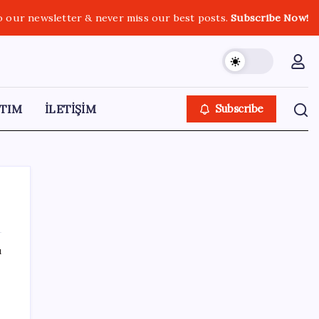
o our newsletter & never miss our best posts.
Subscribe Now!
TIM
İLETİŞİM
Subscribe
ı
SON YAZILAR
Ömrü kısaltan 3 sessiz tehlike!
Çocuklarımız bizden daha kısa mı