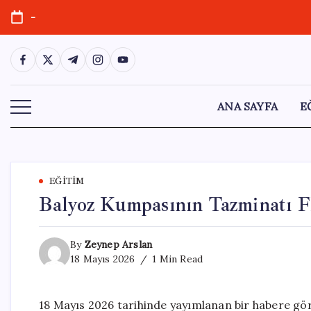
Skip
-
to
content
https://www.facebook.com/
https://twitter.com/
https://t.me/
https://www.instagram.com/
https://youtube.com/
ANA SAYFA
E
EĞITIM
Balyoz Kumpasının Tazminatı 
By
Zeynep Arslan
18 Mayıs 2026
1 Min Read
18 Mayıs 2026 tarihinde yayımlanan bir habere gö