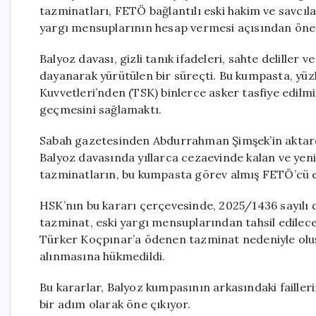
tazminatları, FETÖ bağlantılı eski hakim ve savcıl
yargı mensuplarının hesap vermesi açısından öneml
Balyoz davası, gizli tanık ifadeleri, sahte deliller
dayanarak yürütülen bir süreçti. Bu kumpasta, yüzl
Kuvvetleri’nden (TSK) binlerce asker tasfiye edi
geçmesini sağlamaktı.
Sabah gazetesinden Abdurrahman Şimşek’in aktardı
Balyoz davasında yıllarca cezaevinde kalan ve ye
tazminatların, bu kumpasta görev almış FETÖ’cü es
HSK’nın bu kararı çerçevesinde, 2025/1436 sayıl
tazminat, eski yargı mensuplarından tahsil edilec
Türker Koçpınar’a ödenen tazminat nedeniyle oluş
alınmasına hükmedildi.
Bu kararlar, Balyoz kumpasının arkasındaki faille
bir adım olarak öne çıkıyor.