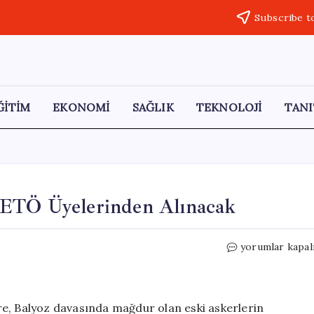
Subscribe t
ĞİTİM
EKONOMİ
SAĞLIK
TEKNOLOJİ
TANI
FETÖ Üyelerinden Alınacak
Balyoz
yorumlar kapal
Kumpasının
Tazminatı
FETÖ
Üyelerinden
re, Balyoz davasında mağdur olan eski askerlerin