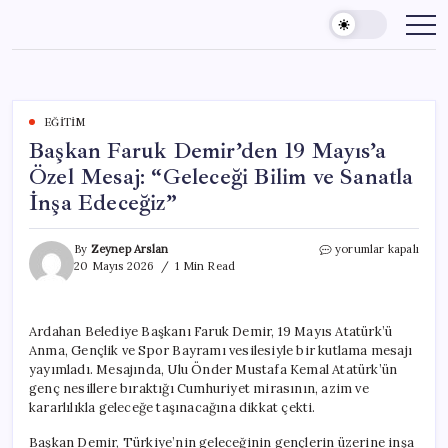
Skip
to
content
EĞITIM
Başkan Faruk Demir’den 19 Mayıs’a
Özel Mesaj: “Geleceği Bilim ve Sanatla
İnşa Edeceğiz”
Başkan
By
Zeynep Arslan
yorumlar kapalı
Faruk
20 Mayıs 2026
1 Min Read
Demir’den
19
Mayıs’a
Ardahan Belediye Başkanı Faruk Demir, 19 Mayıs Atatürk’ü
Özel
Anma, Gençlik ve Spor Bayramı vesilesiyle bir kutlama mesajı
Mesaj:
“Geleceği
yayımladı. Mesajında, Ulu Önder Mustafa Kemal Atatürk’ün
Bilim
genç nesillere bıraktığı Cumhuriyet mirasının, azim ve
ve
kararlılıkla geleceğe taşınacağına dikkat çekti.
Sanatla
İnşa
Başkan Demir, Türkiye’nin geleceğinin gençlerin üzerine inşa