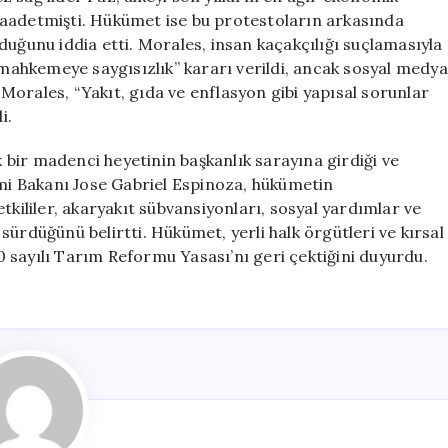
vaadetmişti. Hükümet ise bu protestoların arkasında
duğunu iddia etti. Morales, insan kaçakçılığı suçlamasıyla
ahkemeye saygısızlık” kararı verildi, ancak sosyal medya
orales, “Yakıt, gıda ve enflasyon gibi yapısal sorunlar
i.
k bir madenci heyetinin başkanlık sarayına girdiği ve
omi Bakanı Jose Gabriel Espinoza, hükümetin
tkililer, akaryakıt sübvansiyonları, sosyal yardımlar ve
ürdüğünü belirtti. Hükümet, yerli halk örgütleri ve kırsal
 sayılı Tarım Reformu Yasası’nı geri çektiğini duyurdu.