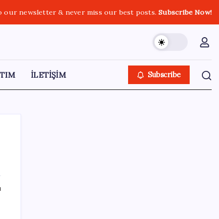
o our newsletter & never miss our best posts.
Subscribe Now!
TIM
İLETİŞİM
Subscribe
SON YAZILAR
ı
Ömrü kısaltan 3 sessiz tehlike!
Çocuklarımız bizden daha kısa mı