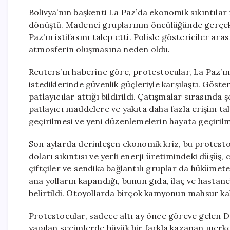
Bolivya’nın başkenti La Paz’da ekonomik sıkıntılar 
dönüştü. Madenci gruplarının öncülüğünde gerçek
Paz’ın istifasını talep etti. Polisle göstericiler 
atmosferin oluşmasına neden oldu.
Reuters’ın haberine göre, protestocular, La Paz’
istediklerinde güvenlik güçleriyle karşılaştı. Göst
patlayıcılar attığı bildirildi. Çatışmalar sırasınd
patlayıcı maddelere ve yakıta daha fazla erişim t
geçirilmesi ve yeni düzenlemelerin hayata geçirilme
Son aylarda derinleşen ekonomik kriz, bu protesto
doları sıkıntısı ve yerli enerji üretimindeki düşüş, 
çiftçiler ve sendika bağlantılı gruplar da hükümet
ana yolların kapandığı, bunun gıda, ilaç ve hastane
belirtildi. Otoyollarda birçok kamyonun mahsur ka
Protestocular, sadece altı ay önce göreve gelen Dev
yapılan seçimlerde büyük bir farkla kazanan merkez