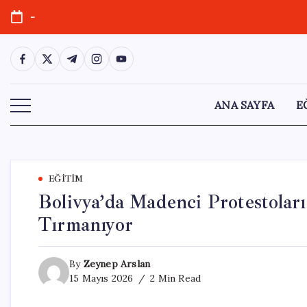
Skip
-
to
content
https://www.facebook.com/
https://twitter.com/
https://t.me/
https://www.instagram.com/
https://youtube.com/
ANA SAYFA
E
EĞITIM
Bolivya’da Madenci Protestoları
Tırmanıyor
By
Zeynep Arslan
15 Mayıs 2026
2 Min Read