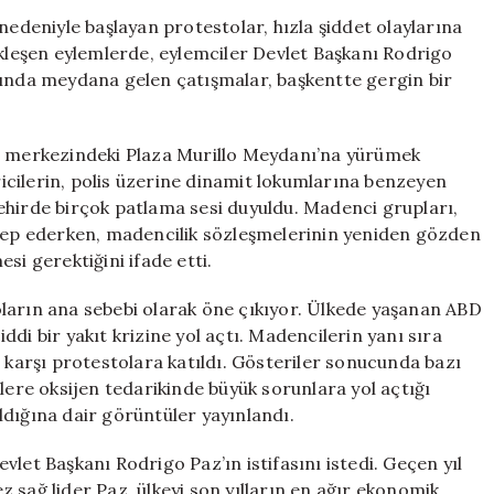
Yolları
nedeniyle başlayan protestolar, hızla şiddet olaylarına
Kapandı,
leşen eylemlerde, eylemciler Devlet Başkanı Rodrigo
Gerilim
arasında meydana gelen çatışmalar, başkentte gergin bir
Tırmanıyor
için
ın merkezindeki Plaza Murillo Meydanı’na yürümek
ericilerin, polis üzerine dinamit lokumlarına benzeyen
a şehirde birçok patlama sesi duyuldu. Madenci grupları,
alep ederken, madencilik sözleşmelerinin yeniden gözden
si gerektiğini ifade etti.
ların ana sebebi olarak öne çıkıyor. Ülkede yaşanan ABD
ciddi bir yakıt krizine yol açtı. Madencilerin yanı sıra
e karşı protestolara katıldı. Gösteriler sonucunda bazı
lere oksijen tedarikinde büyük sorunlara yol açtığı
ldığına dair görüntüler yayınlandı.
let Başkanı Rodrigo Paz’ın istifasını istedi. Geçen yıl
 sağ lider Paz, ülkeyi son yılların en ağır ekonomik