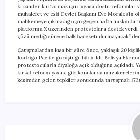
krizinden kurtarmak için piyasa dostu reformlar 
muhalefet ve eski Devlet Başkanı Evo Morales’in ol
mahkemeye çıkmadığı için geçen hafta hakkında “m
platformu X üzerinden protestolara destek verdi. M
çözülmediği sürece halk hareketi durmayacak” ded
Çatışmalardan kısa bir süre önce, yaklaşık 20 kişili
Rodrigo Paz ile görüştüğü bildirildi. Bolivya Ekon
protestocularla diyaloğa açık olduğunu açıkladı. Ye
kırsal reform yasası gibi konularda müzakerelerin s
kesimden gelen tepkiler sonucunda tartışmalı 1720