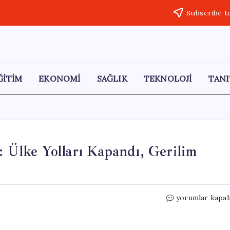
Subscribe t
ĞİTİM
EKONOMİ
SAĞLIK
TEKNOLOJİ
TANI
: Ülke Yolları Kapandı, Gerilim
Bolivya’da
yorumlar kapal
Madenci
Protestoları:
Ülke