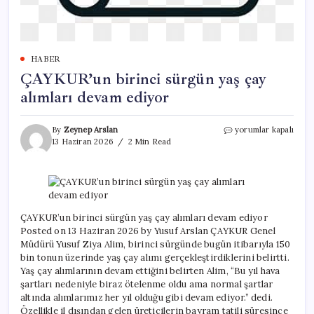
HABER
ÇAYKUR’un birinci sürgün yaş çay
alımları devam ediyor
ÇAYKUR’un
By
Zeynep Arslan
yorumlar kapalı
birinci
13 Haziran 2026
2 Min Read
sürgün
yaş
çay
alımları
devam
ediyor
ÇAYKUR’un birinci sürgün yaş çay alımları devam ediyor
için
Posted on 13 Haziran 2026 by Yusuf Arslan ÇAYKUR Genel
Müdürü Yusuf Ziya Alim, birinci sürgünde bugün itibarıyla 150
bin tonun üzerinde yaş çay alımı gerçekleştirdiklerini belirtti.
Yaş çay alımlarının devam ettiğini belirten Alim, “Bu yıl hava
şartları nedeniyle biraz ötelenme oldu ama normal şartlar
altında alımlarımız her yıl olduğu gibi devam ediyor.” dedi.
Özellikle il dışından gelen üreticilerin bayram tatili süresince