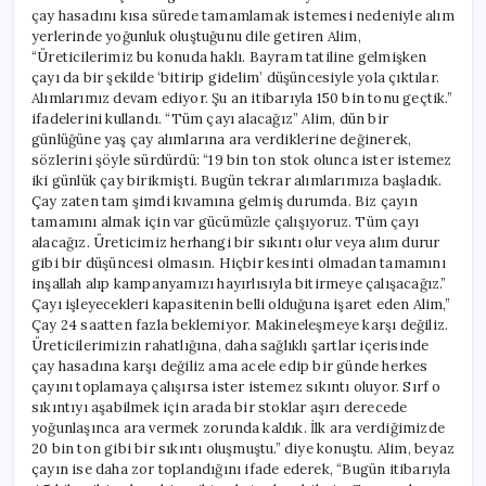
çay hasadını kısa sürede tamamlamak istemesi nedeniyle alım
yerlerinde yoğunluk oluştuğunu dile getiren Alim,
“Üreticilerimiz bu konuda haklı. Bayram tatiline gelmişken
çayı da bir şekilde ‘bitirip gidelim’ düşüncesiyle yola çıktılar.
Alımlarımız devam ediyor. Şu an itibarıyla 150 bin tonu geçtik.”
ifadelerini kullandı. “Tüm çayı alacağız” Alim, dün bir
günlüğüne yaş çay alımlarına ara verdiklerine değinerek,
sözlerini şöyle sürdürdü: “19 bin ton stok olunca ister istemez
iki günlük çay birikmişti. Bugün tekrar alımlarımıza başladık.
Çay zaten tam şimdi kıvamına gelmiş durumda. Biz çayın
tamamını almak için var gücümüzle çalışıyoruz. Tüm çayı
alacağız. Üreticimiz herhangi bir sıkıntı olur veya alım durur
gibi bir düşüncesi olmasın. Hiçbir kesinti olmadan tamamını
inşallah alıp kampanyamızı hayırlısıyla bitirmeye çalışacağız.”
Çayı işleyecekleri kapasitenin belli olduğuna işaret eden Alim,”
Çay 24 saatten fazla beklemiyor. Makineleşmeye karşı değiliz.
Üreticilerimizin rahatlığına, daha sağlıklı şartlar içerisinde
çay hasadına karşı değiliz ama acele edip bir günde herkes
çayını toplamaya çalışırsa ister istemez sıkıntı oluyor. Sırf o
sıkıntıyı aşabilmek için arada bir stoklar aşırı derecede
yoğunlaşınca ara vermek zorunda kaldık. İlk ara verdiğimizde
20 bin ton gibi bir sıkıntı oluşmuştu.” diye konuştu. Alim, beyaz
çayın ise daha zor toplandığını ifade ederek, “Bugün itibarıyla