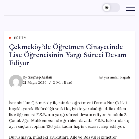
Skip
to
content
EĞITIM
Çekmeköy’de Öğretmen Cinayetinde
Lise Öğrencisinin Yargı Süreci Devam
Ediyor
Çekmeköy’de
By
Zeynep Arslan
yorumlar kapalı
Öğretmen
21 Mayıs 2026
2 Min Read
Cinayetinde
Lise
Öğrencisinin
İstanbul’un Çekmeköy ilçesinde, öğretmeni Fatma Nur Çelik’i
Yargı
bıçaklayarak öldürdüğü ve iki kişiyi de yaraladığı iddia edilen
Süreci
Devam
lise öğrencisi F.S.B.’nin yargı süreci devam ediyor. Anadolu 2.
Ediyor
Çocuk Ağır Mahkemesi’nde görülen davada, F.S.B. hakkında üç
için
ayrı suçtan toplam 126 yıla kadar hapis cezası talep ediliyor.
Duruşmaya, müşteki avukatları, Aile ve Sosyal Hizmetler