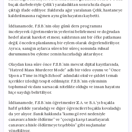
bıçak darbeleriyle Çelik’i yaraladıktan sonra hızla dışarı
çıktığı ifade ediliyor. Saldırıda ağır yaralanan Çelik, hastaneye
kaldırılmasına rağmen aynı gün hayatını kaybetti.
İddianamede, F.S.B.’nin olay günü ders programını
inceleyerek öğretmenlerin yerlerini belirlemesi ve doğrudan
hedef alarak hareket etmesi, saldırının ani bir öfke patlaması
değil, önceden planlanmış bir eylem olarak değerlendiriliyor.
Ayrıca, sanığın aylarca süren bir süreç sonunda ruhsal
durumunun bu eyleme zemin hazırladığı aktarılıyor.
Olaydan kısa süre önce F.S.B.’nin mevcut dijital kayıtlarında,
“Hatred Mass Murderer Mode” adlı bir video oyunu ve “Once
Upon a Time in High School” adındaki okul ve şiddet temalı
içerikler izlediği tespit edilmiştir. F.S.B.’nin eyleminin
toplumsal vicdanı sarsacak nitelikte olduğu ve insan hayatını
hiçe saydığı belirtiliyor.
İddianamede, F.S.B.’nin öğretmenler Z.A. ve B.A.’yı bıçakla
hafif şekilde yaraladığı ve diğer öğrencileri bıçakla kovaladığı
da yer alıyor. Sanık hakkında “kamu görevi nedeniyle
canavarca hisle öldürme” ve “çocuğa karşı tasarlayarak
canavarca hisle öldürmeye teşebbüs” gibi suçlamalar
yöneltiliyor.