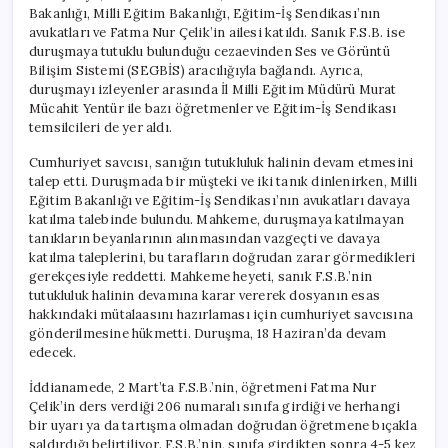
Bakanlığı, Milli Eğitim Bakanlığı, Eğitim-İş Sendikası’nın
avukatları ve Fatma Nur Çelik’in ailesi katıldı. Sanık F.S.B. ise
duruşmaya tutuklu bulunduğu cezaevinden Ses ve Görüntü
Bilişim Sistemi (SEGBİS) aracılığıyla bağlandı. Ayrıca,
duruşmayı izleyenler arasında İl Milli Eğitim Müdürü Murat
Mücahit Yentür ile bazı öğretmenler ve Eğitim-İş Sendikası
temsilcileri de yer aldı.
Cumhuriyet savcısı, sanığın tutukluluk halinin devam etmesini
talep etti. Duruşmada bir müşteki ve iki tanık dinlenirken, Milli
Eğitim Bakanlığı ve Eğitim-İş Sendikası’nın avukatları davaya
katılma talebinde bulundu. Mahkeme, duruşmaya katılmayan
tanıkların beyanlarının alınmasından vazgeçti ve davaya
katılma taleplerini, bu tarafların doğrudan zarar görmedikleri
gerekçesiyle reddetti. Mahkeme heyeti, sanık F.S.B.’nin
tutukluluk halinin devamına karar vererek dosyanın esas
hakkındaki mütalaasını hazırlaması için cumhuriyet savcısına
gönderilmesine hükmetti. Duruşma, 18 Haziran’da devam
edecek.
İddianamede, 2 Mart’ta F.S.B.’nin, öğretmeni Fatma Nur
Çelik’in ders verdiği 206 numaralı sınıfa girdiği ve herhangi
bir uyarı ya da tartışma olmadan doğrudan öğretmene bıçakla
saldırdığı belirtiliyor. F.S.B.’nin, sınıfa girdikten sonra 4-5 kez