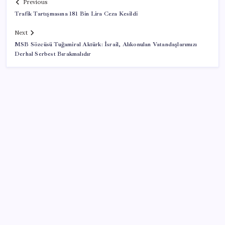
Previous
Trafik Tartışmasına 181 Bin Lira Ceza Kesildi
Next
MSB Sözcüsü Tuğamiral Aktürk: İsrail, Alıkonulan Vatandaşlarımızı
Derhal Serbest Bırakmalıdır
SON YAZILAR
Ömrü kısaltan 3 sessiz tehlike! Çocuklarımız bizden
daha kısa mı yaşayacak?
DUS 1. dönem ek yerleştirme sonuçları açıklandı