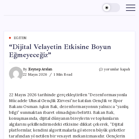
Skip
to
content
EĞITIM
“Dijital Velayetin Etkisine Boyun
Eğmeyeceğiz”
“Dijital
By
Zeynep Arslan
yorumlar kapalı
Velayetin
22 Mayıs 2026
1 Min Read
Etkisine
Boyun
Eğmeyeceğiz”
22 Mayıs 2026 tarihinde gerçekleştirilen “Dezenformasyonla
için
Mücadele Ulusal Gençlik Zirvesi”ne katılan Gençlik ve Spor
Bakanı Osman Aşkın Bak, dezenformasyonun yalnızca “yanlış
bilgi” sunmaktan ibaret olmadığını belirtti. Bakan Bak,
konuşmasında, dijital dünyanın bireylerin ve toplumların
algılarını şekillendirmedeki etkisine dikkat çekerek, “Dijital
platformlar, kendini algoritmalarla gösteren büyük şirketler
tarafından yönetilen bir vesayet mekanizmasıdır. Gençlerin