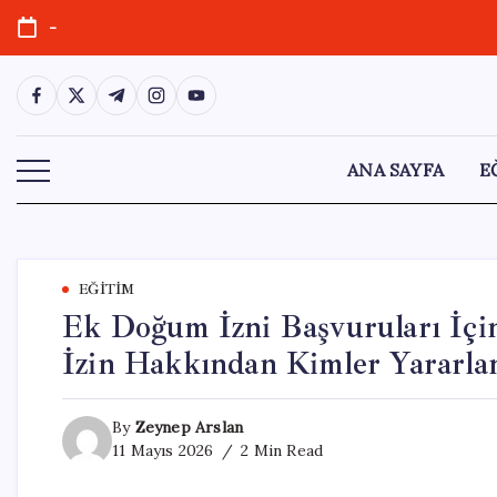
Skip
-
to
content
https://www.facebook.com/
https://twitter.com/
https://t.me/
https://www.instagram.com/
https://youtube.com/
ANA SAYFA
E
EĞITIM
Ek Doğum İzni Başvuruları İçin
İzin Hakkından Kimler Yararla
By
Zeynep Arslan
11 Mayıs 2026
2 Min Read