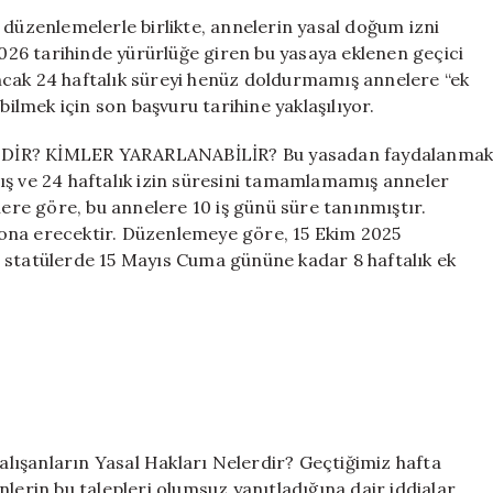
İçin
 düzenlemelerle birlikte, annelerin yasal doğum izni
Son
2026 tarihinde yürürlüğe giren bu yasaya eklenen geçici
Tarih
ncak 24 haftalık süreyi henüz doldurmamış annelere “ek
Yaklaşıyor!
bilmek için son başvuru tarihine yaklaşılıyor.
24
Haftalık
İR? KİMLER YARARLANABİLİR? Bu yasadan faydalanma
İzin
ış ve 24 haftalık izin süresini tamamlamamış anneler
Hakkından
lere göre, bu annelere 10 iş günü süre tanınmıştır.
Kimler
Yararlanacak?
ona erecektir. Düzenlemeye göre, 15 Ekim 2025
için
 statülerde 15 Mayıs Cuma gününe kadar 8 haftalık ek
anların Yasal Hakları Nelerdir? Geçtiğimiz hafta
lerin bu talepleri olumsuz yanıtladığına dair iddialar