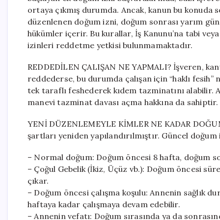
ortaya çıkmış durumda. Ancak, kanun bu konuda s
düzenlenen doğum izni, doğum sonrası yarım gün üc
hükümler içerir. Bu kurallar, İş Kanunu’na tabi veya
izinleri reddetme yetkisi bulunmamaktadır.
REDDEDİLEN ÇALIŞAN NE YAPMALI? İşveren, kanu
reddederse, bu durumda çalışan için “haklı fesih” 
tek taraflı feshederek kıdem tazminatını alabilir. 
manevi tazminat davası açma hakkına da sahiptir.
YENİ DÜZENLEMEYLE KİMLER NE KADAR DOĞUM İZN
şartları yeniden yapılandırılmıştır. Güncel doğum iz
– Normal doğum: Doğum öncesi 8 hafta, doğum son
– Çoğul Gebelik (İkiz, Üçüz vb.): Doğum öncesi sür
çıkar.
– Doğum öncesi çalışma koşulu: Annenin sağlık d
haftaya kadar çalışmaya devam edebilir.
– Annenin vefatı: Doğum sırasında ya da sonrası