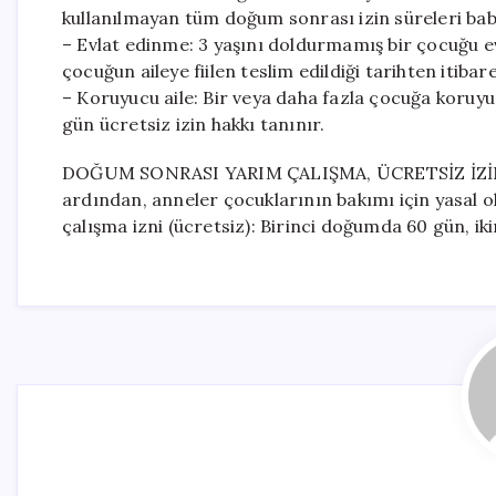
kullanılmayan tüm doğum sonrası izin süreleri bab
– Evlat edinme: 3 yaşını doldurmamış bir çocuğu ev
çocuğun aileye fiilen teslim edildiği tarihten itibaren
– Koruyucu aile: Bir veya daha fazla çocuğa koruyuc
gün ücretsiz izin hakkı tanınır.
DOĞUM SONRASI YARIM ÇALIŞMA, ÜCRETSİZ İZİN 
ardından, anneler çocuklarının bakımı için yasal o
çalışma izni (ücretsiz): Birinci doğumda 60 gün, i