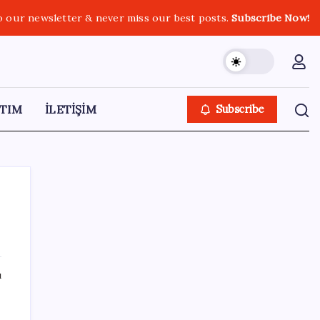
o our newsletter & never miss our best posts.
Subscribe Now!
TIM
İLETİŞİM
Subscribe
SON YAZILAR
ı
Ömrü kısaltan 3 sessiz tehlike!
Çocuklarımız bizden daha kısa mı