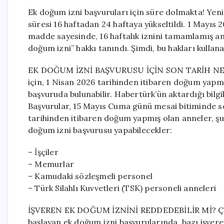
Ek doğum izni başvuruları için süre dolmakta! Yeni
süresi 16 haftadan 24 haftaya yükseltildi. 1 Mayıs 
madde sayesinde, 16 haftalık iznini tamamlamış a
doğum izni” hakkı tanındı. Şimdi, bu hakları kullana
EK DOĞUM İZNİ BAŞVURUSU İÇİN SON TARİH NED
için, 1 Nisan 2026 tarihinden itibaren doğum yapm
başvuruda bulunabilir. Habertürk’ün aktardığı bilgi
Başvurular, 15 Mayıs Cuma günü mesai bitiminde s
tarihinden itibaren doğum yapmış olan anneler, şu
doğum izni başvurusu yapabilecekler:
– İşçiler
– Memurlar
– Kamudaki sözleşmeli personel
– Türk Silahlı Kuvvetleri (TSK) personeli anneleri
İŞVEREN EK DOĞUM İZNİNİ REDDEDEBİLİR Mİ? Çalış
başlayan ek doğum izni başvurularında, bazı işveren