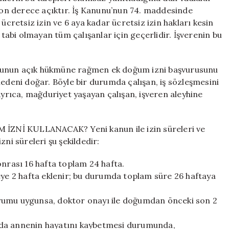
on derece açıktır. İş Kanunu’nun 74. maddesinde
retsiz izin ve 6 aya kadar ücretsiz izin hakları kesin
 tabi olmayan tüm çalışanlar için geçerlidir. İşverenin bu
nun açık hükmüne rağmen ek doğum izni başvurusunu
nedeni doğar. Böyle bir durumda çalışan, iş sözleşmesini
Ayrıca, mağduriyet yaşayan çalışan, işveren aleyhine
İ KULLANACAK? Yeni kanun ile izin süreleri ve
ni süreleri şu şekildedir:
rası 16 hafta toplam 24 hafta.
eye 2 hafta eklenir; bu durumda toplam süre 26 haftaya
urumu uygunsa, doktor onayı ile doğumdan önceki son 2
nda annenin hayatını kaybetmesi durumunda,