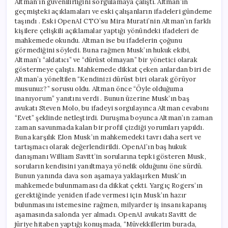
Altman’ın güvenilirliğini sorgulamaya çalıştı. Altman’ın
geçmişteki açıklamaları ve eski çalışanların ifadeleri gündeme
taşındı . Eski OpenAI CTO’su Mira Murati’nin Altman’ın farklı
kişilere çelişkili açıklamalar yaptığı yönündeki ifadeleri de
mahkemede okundu. Altman ise bu ifadelerin çoğunu
görmediğini söyledi. Buna rağmen Musk’ın hukuk ekibi,
Altman’ı “aldatıcı” ve “dürüst olmayan” bir yönetici olarak
göstermeye çalıştı. Mahkemede dikkat çeken anlardan biri de
Altman’a yöneltilen “Kendinizi dürüst biri olarak görüyor
musunuz?” sorusu oldu. Altman önce “Öyle olduğuma
inanıyorum” yanıtını verdi . Bunun üzerine Musk’ın baş
avukatı Steven Molo, bu ifadeyi sorgulayınca Altman cevabını
“Evet” şeklinde netleştirdi. Duruşma boyunca Altman’ın zaman
zaman savunmada kalan bir profil çizdiği yorumları yapıldı.
Buna karşılık Elon Musk’ın mahkemedeki tavrı daha sert ve
tartışmacı olarak değerlendirildi. OpenAI’ın baş hukuk
danışmanı William Savitt’in sorularına tepki gösteren Musk,
soruların kendisini yanıltmaya yönelik olduğunu öne sürdü.
Bunun yanında dava son aşamaya yaklaşırken Musk’ın
mahkemede bulunmaması da dikkat çekti. Yargıç Rogers’ın
gerektiğinde yeniden ifade vermesi için Musk’ın hazır
bulunmasını istemesine rağmen, milyarder iş insanı kapanış
aşamasında salonda yer almadı. OpenAI avukatı Savitt de
jüriye hitaben yaptığı konuşmada, “Müvekkillerim burada,