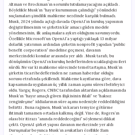
Altman ve Brockman’ın sorumlu tutulamayacağını açıkladı .
Böylelikle Musk’ın “hayır kurumunun çalındığı” yönündeki
suçlamaları şimdilik mahkeme nezdinde karşılık bulmadı.
Musk, 2024 yılında açtığı davada OpenAI’ın kuruluş yapısının
değiştirilmesinin ve şirketin kâr amacı güden modele
yönelmesinin, ilk anlaşmalara aykırı olduğunu savunuyordu.
Özellikle Microsoft’un OpenAI’a yaptığı yaklaşık 13 milyar
dolarlık yatırımın ardından şirketin nonprofit yapıdan “public
benefit corporation” modeline geçmesi, davanın
merkezindeki konular arasında yer aldı . Musk tarafı, bu
dönüşümün OpenAI’ın kuruluş hedeflerinden uzaklaştığını ileri
sürdü. Ne var ki mahkeme sürecinde temel tartışma, Musk’ın
şirketin ticari hedeflerinden ne zaman haberdar olduğu
sorusu etrafında şekillendi. Mahkeme kayıtlarına göre, dava
kapsamında uygulanan üç yıllık zaman aşımı süresi belirleyici
oldu. Yargıç Rogers, CNBC tarafından aktarılan açıklamasında
Musk’ın “hayır amaçlı güven ilişkisinin ihlali” ve “haksız
zenginleşme” iddialarının süre aşımı nedeniyle reddedildiğini
belirtti . Buna rağmen, Musk’ın kararı temyize götürme
ihtimali tamamen ortadan kalkmış değil. Yine de, Rogers’ın
olası bir itirazı “anında reddedeceğini” söylemesi dikkat
çekti. OpenAI şirket yapısı davanın merkezinde yer aldı
Duruşmalar boyunca Musk’ın avukatları özellikle Sam