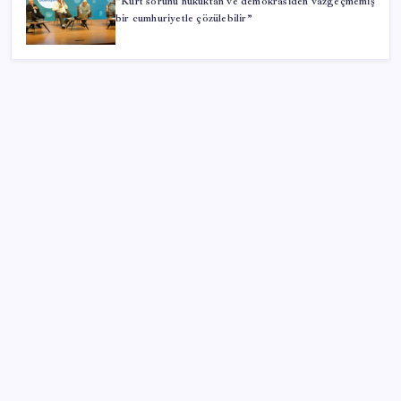
“Kürt sorunu hukuktan ve demokrasiden vazgeçmemiş
bir cumhuriyetle çözülebilir”
SON YAZILAR
Baby boomer’ların sanat mirası 1 trilyon dolar
Türkiye’ye gelen turistler alışveriş yapmadı, saçını
yaptırdı!
Artık çalışan primi tazminata yansıyacak
İçeride TMO desteği, dışarıda ‘Karadeniz’ krizi fiyatı
artırıyor! Buğdayda rekor karşılık buldu