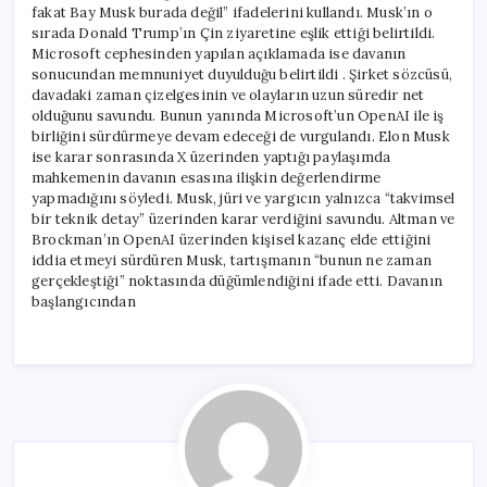
fakat Bay Musk burada değil” ifadelerini kullandı. Musk’ın o
sırada Donald Trump’ın Çin ziyaretine eşlik ettiği belirtildi.
Microsoft cephesinden yapılan açıklamada ise davanın
sonucundan memnuniyet duyulduğu belirtildi . Şirket sözcüsü,
davadaki zaman çizelgesinin ve olayların uzun süredir net
olduğunu savundu. Bunun yanında Microsoft’un OpenAI ile iş
birliğini sürdürmeye devam edeceği de vurgulandı. Elon Musk
ise karar sonrasında X üzerinden yaptığı paylaşımda
mahkemenin davanın esasına ilişkin değerlendirme
yapmadığını söyledi. Musk, jüri ve yargıcın yalnızca “takvimsel
bir teknik detay” üzerinden karar verdiğini savundu. Altman ve
Brockman’ın OpenAI üzerinden kişisel kazanç elde ettiğini
iddia etmeyi sürdüren Musk, tartışmanın “bunun ne zaman
gerçekleştiği” noktasında düğümlendiğini ifade etti. Davanın
başlangıcından