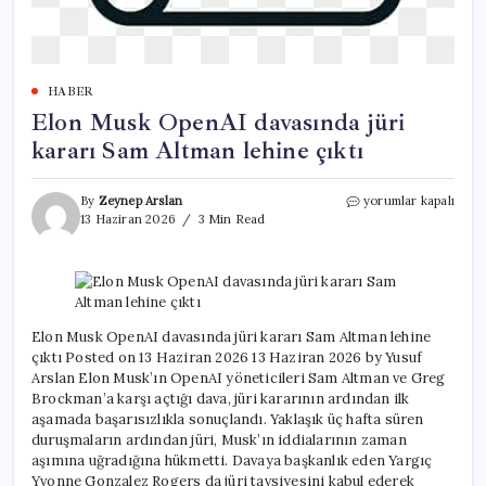
HABER
Elon Musk OpenAI davasında jüri
kararı Sam Altman lehine çıktı
Elon
By
Zeynep Arslan
yorumlar kapalı
Musk
13 Haziran 2026
3 Min Read
OpenAI
davasında
jüri
kararı
Sam
Altman
Elon Musk OpenAI davasında jüri kararı Sam Altman lehine
lehine
çıktı Posted on 13 Haziran 2026 13 Haziran 2026 by Yusuf
çıktı
Arslan Elon Musk’ın OpenAI yöneticileri Sam Altman ve Greg
için
Brockman’a karşı açtığı dava, jüri kararının ardından ilk
aşamada başarısızlıkla sonuçlandı. Yaklaşık üç hafta süren
duruşmaların ardından jüri, Musk’ın iddialarının zaman
aşımına uğradığına hükmetti. Davaya başkanlık eden Yargıç
Yvonne Gonzalez Rogers da jüri tavsiyesini kabul ederek