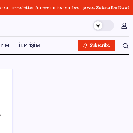
o our newsletter & never miss our best posts.
Subscribe Now!
TIM
İLETİŞİM
Subscribe
SON YAZILAR
ı
Türkiye’ye gelen turistler alışveriş yapmadı,
saçını yaptırdı!