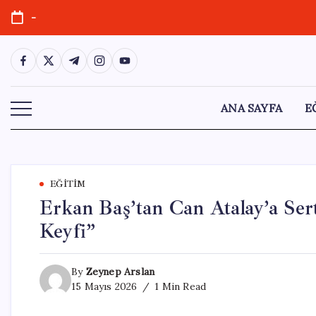
Skip
-
to
content
https://www.facebook.com/
https://twitter.com/
https://t.me/
https://www.instagram.com/
https://youtube.com/
ANA SAYFA
E
EĞITIM
Erkan Baş’tan Can Atalay’a Ser
Keyfi”
By
Zeynep Arslan
15 Mayıs 2026
1 Min Read