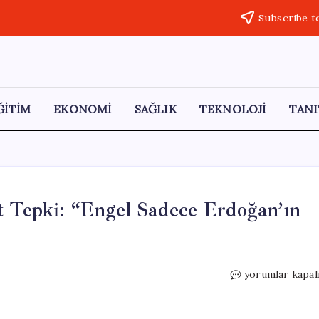
Subscribe t
ĞİTİM
EKONOMİ
SAĞLIK
TEKNOLOJİ
TANI
t Tepki: “Engel Sadece Erdoğan’ın
Erkan
yorumlar kapal
Baş’tan
Can
Atalay’a