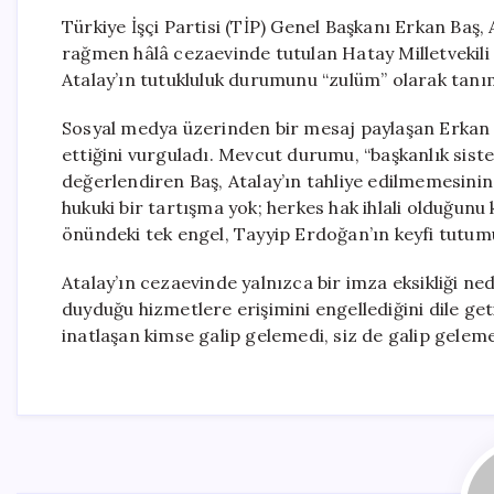
Türkiye İşçi Partisi (TİP) Genel Başkanı Erkan Baş,
rağmen hâlâ cezaevinde tutulan Hatay Milletvekili C
Atalay’ın tutukluluk durumunu “zulüm” olarak tanım
Sosyal medya üzerinden bir mesaj paylaşan Erkan 
ettiğini vurguladı. Mevcut durumu, “başkanlık siste
değerlendiren Baş, Atalay’ın tahliye edilmemesinin
hukuki bir tartışma yok; herkes hak ihlali olduğunu
önündeki tek engel, Tayyip Erdoğan’ın keyfi tutumud
Atalay’ın cezaevinde yalnızca bir imza eksikliği ne
duyduğu hizmetlere erişimini engellediğini dile get
inatlaşan kimse galip gelemedi, siz de galip geleme