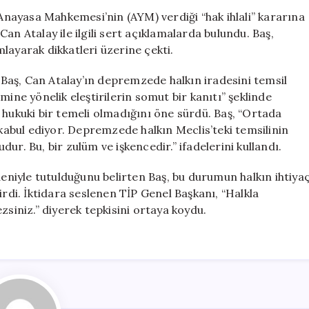
Sert
 Anayasa Mahkemesi’nin (AYM) verdiği “hak ihlali” kararına
Tepki:
an Atalay ile ilgili sert açıklamalarda bulundu. Baş,
“Engel
layarak dikkatleri üzerine çekti.
Sadece
Erdoğan’ın
Baş, Can Atalay’ın depremzede halkın iradesini temsil
Keyfi”
mine yönelik eleştirilerin somut bir kanıtı” şeklinde
için
 hukuki bir temeli olmadığını öne sürdü. Baş, “Ortada
 kabul ediyor. Depremzede halkın Meclis’teki temsilinin
ur. Bu, bir zulüm ve işkencedir.” ifadelerini kullandı.
deniyle tutulduğunu belirten Baş, bu durumun halkın ihtiya
irdi. İktidara seslenen TİP Genel Başkanı, “Halkla
zsiniz.” diyerek tepkisini ortaya koydu.