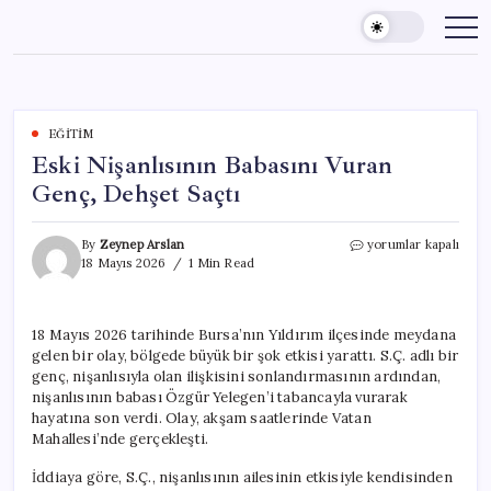
Skip
to
content
EĞITIM
Eski Nişanlısının Babasını Vuran
Genç, Dehşet Saçtı
Eski
By
Zeynep Arslan
yorumlar kapalı
Nişanlısının
18 Mayıs 2026
1 Min Read
Babasını
Vuran
Genç,
18 Mayıs 2026 tarihinde Bursa’nın Yıldırım ilçesinde meydana
Dehşet
gelen bir olay, bölgede büyük bir şok etkisi yarattı. S.Ç. adlı bir
Saçtı
için
genç, nişanlısıyla olan ilişkisini sonlandırmasının ardından,
nişanlısının babası Özgür Yelegen’i tabancayla vurarak
hayatına son verdi. Olay, akşam saatlerinde Vatan
Mahallesi’nde gerçekleşti.
İddiaya göre, S.Ç., nişanlısının ailesinin etkisiyle kendisinden