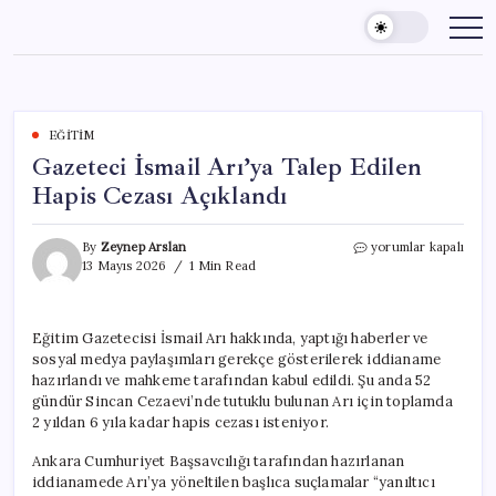
Skip
to
content
EĞITIM
Gazeteci İsmail Arı’ya Talep Edilen
Hapis Cezası Açıklandı
Gazeteci
By
Zeynep Arslan
yorumlar kapalı
İsmail
13 Mayıs 2026
1 Min Read
Arı’ya
Talep
Edilen
Eğitim Gazetecisi İsmail Arı hakkında, yaptığı haberler ve
Hapis
sosyal medya paylaşımları gerekçe gösterilerek iddianame
Cezası
Açıklandı
hazırlandı ve mahkeme tarafından kabul edildi. Şu anda 52
için
gündür Sincan Cezaevi’nde tutuklu bulunan Arı için toplamda
2 yıldan 6 yıla kadar hapis cezası isteniyor.
Ankara Cumhuriyet Başsavcılığı tarafından hazırlanan
iddianamede Arı’ya yöneltilen başlıca suçlamalar “yanıltıcı