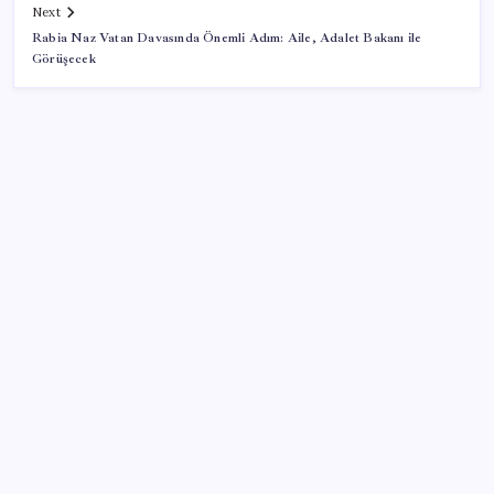
Next
Rabia Naz Vatan Davasında Önemli Adım: Aile, Adalet Bakanı ile
Görüşecek
SON YAZILAR
Türkiye’ye gelen turistler alışveriş yapmadı, saçını
yaptırdı!
Artık çalışan primi tazminata yansıyacak
İçeride TMO desteği, dışarıda ‘Karadeniz’ krizi fiyatı
artırıyor! Buğdayda rekor karşılık buldu