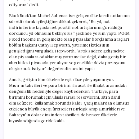
ediyoruz,” dedi.
BlackRock’tan Michel Aubenas ise gelişen ülke kredi notlarının
sürekli olarak iyileştiğine dikkat çekerek, “Bu yıl, not
indirimlerine kıyasla net pozitif not artışlarının görüldüğü
dördüncü yıl olmasını bekliyoruz,” şeklinde yorum yaptı. PGIM
Fixed Income’ın gelişmekte olan piyasalar borçlanma araçları
bölüm başkanı Cathy Hepworth, yatırımcı kitlesinin
genişlediğini vurguladı. Hepworth, “Artık sadece gelişmekte
olan piyasalara odaklanmış yatırımcılar değil, daha geniş bir
alıcı kitlesi piyasada yer alıyor ve genellikle döviz pozisyonu
oluşturmak istiyor,” değerlendirmesini yaptı.
Ancak, gelişim tüm ülkelerde eşit düzeyde yaşanmıyor.
Mısır’ın tahvilleri ve para birimi, ihracat ile ithalat arasındaki
dengesizlik nedeniyle değer kaybederken, Türkiye, para
birimini korumak için uluslararası rezervlerini, altın dahil
olmak üzere, kullanmak zorunda kaldı. Çatışmalardan olumsuz
etkilenen büyük enerji üreticileri Birleşik Arap Emirlikleri ve
Bahreyn’in dolar cinsinden tahvilleri de benzer ülkelerle
kıyaslandığında geride kaldı.