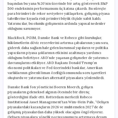
başından bu yana %20’nin üzerinde bir artış göstererek S&P
500 endeksinin performansını üç katına çıkardı. Bu süreçte
para birimleri de rekor seviyelere yaklaşırken, gelişmiş piyasa
tahvillerine kıyasla risk primleri büyük ölçüde sabit kaldı.
Yatırımcılar, bu olumlu gelişmenin ardında yapısal nedenler
olduğunu savunuyor.
BlackRock, PGIM, Danske Bank ve Robeco gibi kuruluşlar,
hükümetlerin döviz rezervlerini artırma çabalarının yanı sıra,
giderek daha sağlam hale gelen kurumsal yapıların ve politika
yapıcıların piyasa şoklarının etkisini azaltmaya yardımcı
olduğunu belirtiyor. ABD’nde yaşanan gelişmeler de yatırımcı
davranışlarını etkiliyor. ABD Başkanı Donald Trump’ın
ekonomi politikaları ve Fed üzerindeki baskılar, Amerikan
varlıklarının güvenli liman özelliği konusunda soru işaretleri
oluşturdu ve yatırımcıları alternatif piyasalara yönlendirdi.
Danske Bank fon yöneticisi Soeren Moerch, gelişen
piyasaların geleneksel algının ötesinde bir direnç
gösterdiğini ifade etti. Rotterdam merkezli Robeco
Institutional Asset Management’tan Wim-Hein Pals, “Gelişen
piyasalardaki kazançların 2026 ve muhtemelen 2027’de de
gelişmiş piyasalardan daha yüksek olacağını öngörüyoruz.
Gelişen piyasalara yönelik pozisyonumuzu artırmaya devam