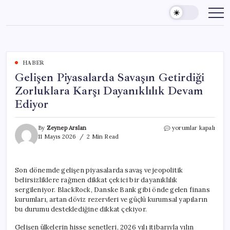
Skip
to
content
HABER
Gelişen Piyasalarda Savaşın Getirdiği
Zorluklara Karşı Dayanıklılık Devam
Ediyor
Gelişen
By
Zeynep Arslan
yorumlar kapalı
Piyasalarda
11 Mayıs 2026
2 Min Read
Savaşın
Getirdiği
Zorluklara
Son dönemde gelişen piyasalarda savaş ve jeopolitik
Karşı
belirsizliklere rağmen dikkat çekici bir dayanıklılık
Dayanıklılık
Devam
sergileniyor. BlackRock, Danske Bank gibi önde gelen finans
Ediyor
kurumları, artan döviz rezervleri ve güçlü kurumsal yapıların
için
bu durumu desteklediğine dikkat çekiyor.
Gelişen ülkelerin hisse senetleri, 2026 yılı itibarıyla yılın