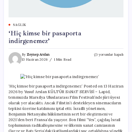
SAĞLIK
‘Hiç kimse bir pasaporta
indirgenemez’
‘Hiç
By
Zeynep Arslan
yorumlar kapalı
kimse
13 Haziran 2026
1 Min Read
bir
pasaporta
indirgenemez’
için
‘Hiç kimse bir pasaporta indirgenemez’ Posted on 13 Haziran
2026 by Yusuf Arslan KÜLTÜR SANAT SERVİSİ – Lapid,
temmuzda Marsilya Uluslararası Film Festivali’nde jüri üyesi
olarak yer alacaktı. Ancak Filistin’i destekleyen sinemacıların
tepkisi üzerine katılımını iptal etti. İsrailli yönetmen,
Benjamin Netanyahu hükümetinin sert bir eleştirmeni ve
2021’den beri Fransa’da yaşıyor. Son filmi “Yes”, çağdaş İsrail
toplumunun radikalleşmesine ve ülkenin sanat camiasının
Gazze ve Batı Şeria’daki katliamlardaki suç ortaklığına yönelik