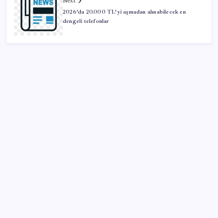
Next
2026’da 20.000 TL’yi aşmadan alınabilecek en
dengeli telefonlar
SON YAZILAR
Türkiye’ye gelen turistler alışveriş yapmadı, saçını
yaptırdı!
Artık çalışan primi tazminata yansıyacak
İçeride TMO desteği, dışarıda ‘Karadeniz’ krizi fiyatı
artırıyor! Buğdayda rekor karşılık buldu