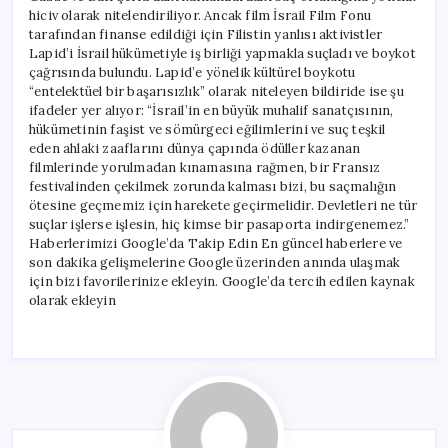
hiciv olarak nitelendiriliyor. Ancak film İsrail Film Fonu
tarafından finanse edildiği için Filistin yanlısı aktivistler
Lapid’i İsrail hükümetiyle iş birliği yapmakla suçladı ve boykot
çağrısında bulundu. Lapid’e yönelik kültürel boykotu
“entelektüel bir başarısızlık” olarak niteleyen bildiride ise şu
ifadeler yer alıyor: “İsrail’in en büyük muhalif sanatçısının,
hükümetinin faşist ve sömürgeci eğilimlerini ve suç teşkil
eden ahlaki zaaflarını dünya çapında ödüller kazanan
filmlerinde yorulmadan kınamasına rağmen, bir Fransız
festivalinden çekilmek zorunda kalması bizi, bu saçmalığın
ötesine geçmemiz için harekete geçirmelidir. Devletleri ne tür
suçlar işlerse işlesin, hiç kimse bir pasaporta indirgenemez.”
Haberlerimizi Google’da Takip Edin En güncel haberlere ve
son dakika gelişmelerine Google üzerinden anında ulaşmak
için bizi favorilerinize ekleyin. Google’da tercih edilen kaynak
olarak ekleyin