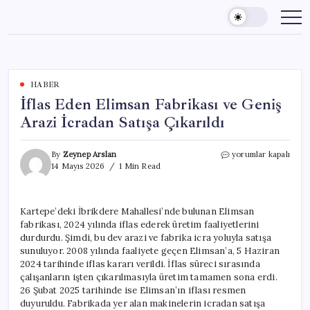
Skip
to
content
HABER
İflas Eden Elimsan Fabrikası ve Geniş
Arazi İcradan Satışa Çıkarıldı
İflas
By
Zeynep Arslan
yorumlar kapalı
Eden
14 Mayıs 2026
1 Min Read
Elimsan
Fabrikası
ve
Kartepe’deki İbrikdere Mahallesi’nde bulunan Elimsan
Geniş
fabrikası, 2024 yılında iflas ederek üretim faaliyetlerini
Arazi
İcradan
durdurdu. Şimdi, bu dev arazi ve fabrika icra yoluyla satışa
Satışa
sunuluyor. 2008 yılında faaliyete geçen Elimsan’a, 5 Haziran
Çıkarıldı
2024 tarihinde iflas kararı verildi. İflas süreci sırasında
için
çalışanların işten çıkarılmasıyla üretim tamamen sona erdi.
26 Şubat 2025 tarihinde ise Elimsan’ın iflası resmen
duyuruldu. Fabrikada yer alan makinelerin icradan satışa