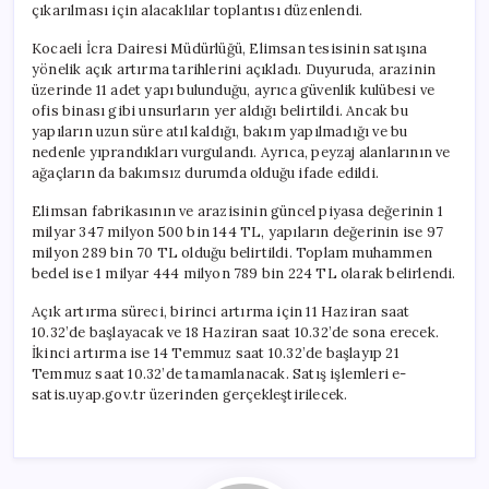
çıkarılması için alacaklılar toplantısı düzenlendi.
Kocaeli İcra Dairesi Müdürlüğü, Elimsan tesisinin satışına
yönelik açık artırma tarihlerini açıkladı. Duyuruda, arazinin
üzerinde 11 adet yapı bulunduğu, ayrıca güvenlik kulübesi ve
ofis binası gibi unsurların yer aldığı belirtildi. Ancak bu
yapıların uzun süre atıl kaldığı, bakım yapılmadığı ve bu
nedenle yıprandıkları vurgulandı. Ayrıca, peyzaj alanlarının ve
ağaçların da bakımsız durumda olduğu ifade edildi.
Elimsan fabrikasının ve arazisinin güncel piyasa değerinin 1
milyar 347 milyon 500 bin 144 TL, yapıların değerinin ise 97
milyon 289 bin 70 TL olduğu belirtildi. Toplam muhammen
bedel ise 1 milyar 444 milyon 789 bin 224 TL olarak belirlendi.
Açık artırma süreci, birinci artırma için 11 Haziran saat
10.32’de başlayacak ve 18 Haziran saat 10.32’de sona erecek.
İkinci artırma ise 14 Temmuz saat 10.32’de başlayıp 21
Temmuz saat 10.32’de tamamlanacak. Satış işlemleri e-
satis.uyap.gov.tr üzerinden gerçekleştirilecek.