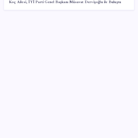
Koç Ailesi, İYİ Parti Genel Başkanı Müsavat Dervişoğlu ile Buluştu
SON YAZILAR
Ömrü kısaltan 3 sessiz tehlike! Çocuklarımız bizden
daha kısa mı yaşayacak?
DUS 1. dönem ek yerleştirme sonuçları açıklandı
BBVA Research tarih işaret etti: Merkez Bankası ne
zaman faiz indirecek?
Son dakika… AKP’den muhalefete ‘çerçeve yasa’ ön
bilgilendirmesi