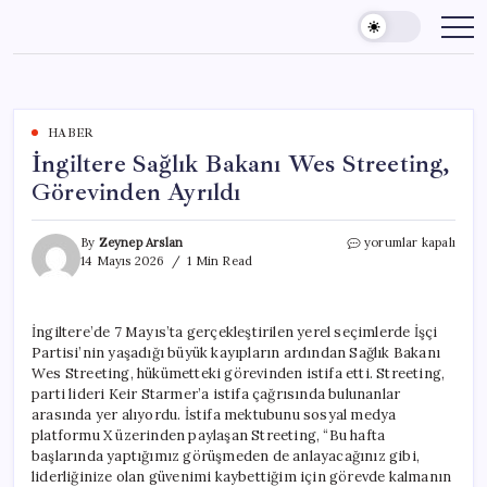
Skip
to
content
HABER
İngiltere Sağlık Bakanı Wes Streeting,
Görevinden Ayrıldı
İngiltere
By
Zeynep Arslan
yorumlar kapalı
Sağlık
14 Mayıs 2026
1 Min Read
Bakanı
Wes
Streeting,
İngiltere’de 7 Mayıs’ta gerçekleştirilen yerel seçimlerde İşçi
Görevinden
Partisi’nin yaşadığı büyük kayıpların ardından Sağlık Bakanı
Ayrıldı
için
Wes Streeting, hükümetteki görevinden istifa etti. Streeting,
parti lideri Keir Starmer’a istifa çağrısında bulunanlar
arasında yer alıyordu. İstifa mektubunu sosyal medya
platformu X üzerinden paylaşan Streeting, “Bu hafta
başlarında yaptığımız görüşmeden de anlayacağınız gibi,
liderliğinize olan güvenimi kaybettiğim için görevde kalmanın