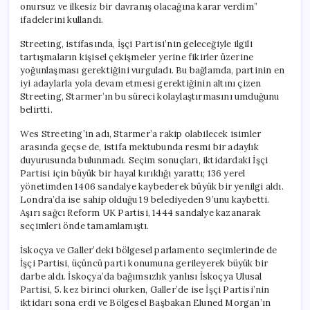
onursuz ve ilkesiz bir davranış olacağına karar verdim”
ifadelerini kullandı.
Streeting, istifasında, İşçi Partisi’nin geleceğiyle ilgili
tartışmaların kişisel çekişmeler yerine fikirler üzerine
yoğunlaşması gerektiğini vurguladı. Bu bağlamda, partinin en
iyi adaylarla yola devam etmesi gerektiğinin altını çizen
Streeting, Starmer’ın bu süreci kolaylaştırmasını umduğunu
belirtti.
Wes Streeting’in adı, Starmer’a rakip olabilecek isimler
arasında geçse de, istifa mektubunda resmi bir adaylık
duyurusunda bulunmadı. Seçim sonuçları, iktidardaki İşçi
Partisi için büyük bir hayal kırıklığı yarattı; 136 yerel
yönetimden 1406 sandalye kaybederek büyük bir yenilgi aldı.
Londra’da ise sahip olduğu 19 belediyeden 9’unu kaybetti.
Aşırı sağcı Reform UK Partisi, 1444 sandalye kazanarak
seçimleri önde tamamlamıştı.
İskoçya ve Galler’deki bölgesel parlamento seçimlerinde de
İşçi Partisi, üçüncü parti konumuna gerileyerek büyük bir
darbe aldı. İskoçya’da bağımsızlık yanlısı İskoçya Ulusal
Partisi, 5. kez birinci olurken, Galler’de ise İşçi Partisi’nin
iktidarı sona erdi ve Bölgesel Başbakan Eluned Morgan’ın