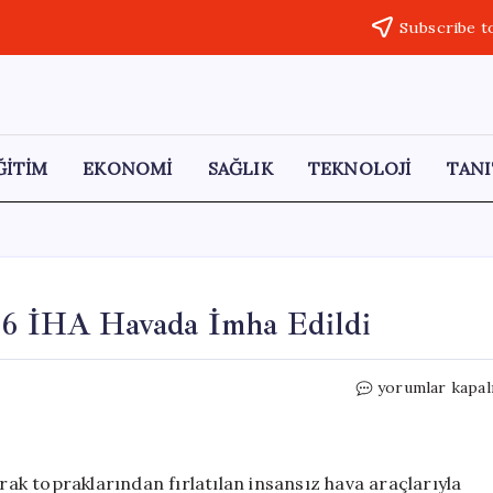
Subscribe t
ĞİTİM
EKONOMİ
SAĞLIK
TEKNOLOJİ
TANI
: 6 İHA Havada İmha Edildi
Irak’tan
yorumlar kapal
BAE’ye
İHA
Saldırısı:
6
Irak topraklarından fırlatılan insansız hava araçlarıyla