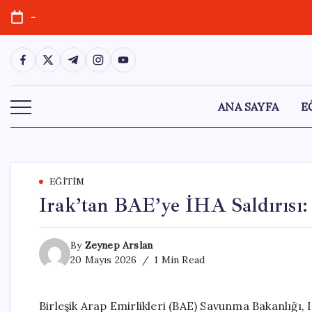
Skip
-
to
content
https://www.facebook.com/
https://twitter.com/
https://t.me/
https://www.instagram.com/
https://youtube.com/
ANA SAYFA
E
EĞITIM
Irak’tan BAE’ye İHA Saldırısı
By
Zeynep Arslan
20 Mayıs 2026
1 Min Read
Birleşik Arap Emirlikleri (BAE) Savunma Bakanlığı, 