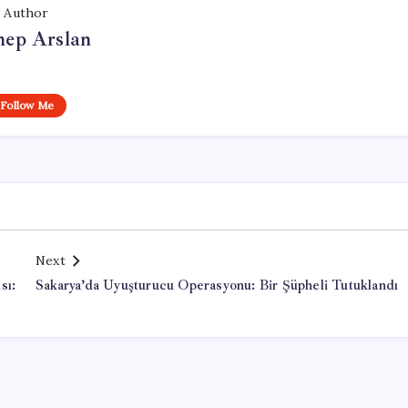
Author
nep Arslan
Follow Me
Next
sı:
Sakarya’da Uyuşturucu Operasyonu: Bir Şüpheli Tutuklandı