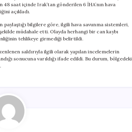
İHA
 son 48 saat içinde Irak’tan gönderilen 6 İHA’nın hava
Havada
ğini açıkladı.
İmha
Edildi
aylaştığı bilgilere göre, ilgili hava savunma sistemleri,
için
r şekilde müdahale etti. Olayda herhangi bir can kaybı
iğinin tehlikeye girmediği belirtildi.
enlenen saldırıyla ilgili olarak yapılan incelemelerin
ndığı sonucuna varıldığı ifade edildi. Bu durum, bölgedeki
.