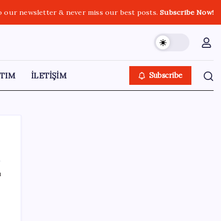
o our newsletter & never miss our best posts.
Subscribe Now!
TIM
İLETİŞİM
Subscribe
ı
SON YAZILAR
Ömrü kısaltan 3 sessiz tehlike!
Çocuklarımız bizden daha kısa mı