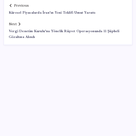
Previous
Küresel Piyasalarda İran’ın Yeni Teklifi Umut Yarattı
Next
Vergi Denetim Kurulu’na Yönelik Rüşvet Operasyonunda 11 Şüpheli
Gözaltına Alındı
SON YAZILAR
Türkiye’ye gelen turistler alışveriş yapmadı, saçını
yaptırdı!
Artık çalışan primi tazminata yansıyacak