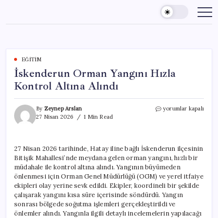
Skip
to
content
EĞITIM
İskenderun Orman Yangını Hızla
Kontrol Altına Alındı
İskenderun
By
Zeynep Arslan
yorumlar kapalı
Orman
27 Nisan 2026
1 Min Read
Yangını
Hızla
Kontrol
27 Nisan 2026 tarihinde, Hatay iline bağlı İskenderun ilçesinin
Altına
Bitişik Mahallesi’nde meydana gelen orman yangını, hızlı bir
Alındı
için
müdahale ile kontrol altına alındı. Yangının büyümeden
önlenmesi için Orman Genel Müdürlüğü (OGM) ve yerel itfaiye
ekipleri olay yerine sevk edildi. Ekipler, koordineli bir şekilde
çalışarak yangını kısa süre içerisinde söndürdü. Yangın
sonrası bölgede soğutma işlemleri gerçekleştirildi ve
önlemler alındı. Yangınla ilgili detaylı incelemelerin yapılacağı