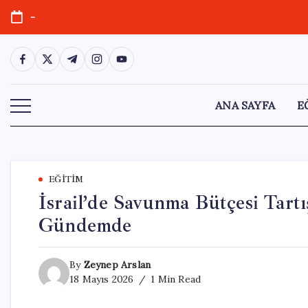
Skip
-
to
content
https://www.facebook.com/
https://twitter.com/
https://t.me/
https://www.instagram.com/
https://youtube.com/
ANA SAYFA
E
EĞITIM
İsrail’de Savunma Bütçesi Tartış
Gündemde
By
Zeynep Arslan
18 Mayıs 2026
1 Min Read