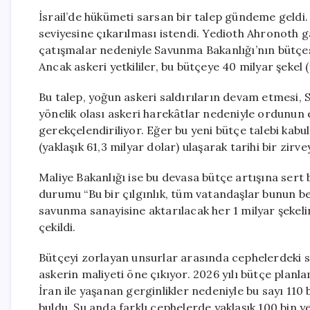
İsrail’de hükümeti sarsan bir talep gündeme geldi.
seviyesine çıkarılması istendi. Yedioth Ahronoth g
çatışmalar nedeniyle Savunma Bakanlığı’nın bütçesi a
Ancak askeri yetkililer, bu bütçeye 40 milyar şekel 
Bu talep, yoğun askeri saldırıların devam etmesi, 
yönelik olası askeri harekâtlar nedeniyle ordunun e
gerekçelendiriliyor. Eğer bu yeni bütçe talebi kabul
(yaklaşık 61,3 milyar dolar) ulaşarak tarihi bir zirv
Maliye Bakanlığı ise bu devasa bütçe artışına sert bi
durumu “Bu bir çılgınlık, tüm vatandaşlar bunun bede
savunma sanayisine aktarılacak her 1 milyar şekelin
çekildi.
Bütçeyi zorlayan unsurlar arasında cephelerdeki s
askerin maliyeti öne çıkıyor. 2026 yılı bütçe plan
İran ile yaşanan gerginlikler nedeniyle bu sayı 110 
buldu. Şu anda farklı cephelerde yaklaşık 100 bin ye