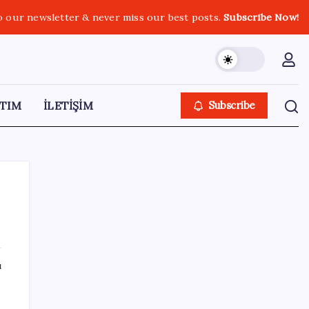
o our newsletter & never miss our best posts.
Subscribe Now!
TIM
İLETİŞİM
Subscribe
SON YAZILAR
ı
Ömrü kısaltan 3 sessiz tehlike!
Çocuklarımız bizden daha kısa mı