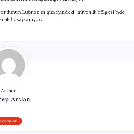
e, ordunun Lübnan’ın güneyindeki “güvenlik bölgesi”nde
larak hesaplanıyor.
Author
nep Arslan
Follow Me