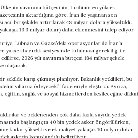
“Çılgınlık”
 Ülkenin savunma bütçesinin, tarihinin en yüksek
İfadeleri
azetesinin aktardığına göre, İran ile yaşanan son
Gündemde
cil bir şekilde artırılarak 48 milyar dolara yükseltildi.
için
(yaklaşık 13,3 milyar dolar) daha eklenmesini talep ediyor.
Suriye, Lübnan ve Gazze’deki operasyonlar ile İran’a
n yüksek hazırlık seviyesinde tutulması gerekliliği ile
 edilirse, 2026 yılı savunma bütçesi 184 milyar şekele
eye ulaşacak.
r şekilde karşı çıkmayı planlıyor. Bakanlık yetkilileri, bu
lini yıllarca ödeyecek.” ifadeleriyle eleştirdi. Ayrıca,
, eğitim, sağlık ve sosyal hizmetlerden kesileceğine dikka
aldırılar ve beklenenden çok daha fazla sayıda yedek
lamasında başlangıçta 40 bin yedek asker öngörülürken,
bine kadar yükseldi ve ek maliyet yaklaşık 10 milyar doları
dek askerin konuşlandığı belirtiliyor.