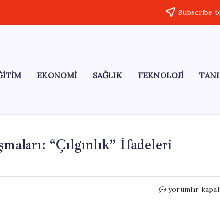
Subscribe t
ĞİTİM
EKONOMİ
SAĞLIK
TEKNOLOJİ
TANI
maları: “Çılgınlık” İfadeleri
İsrail’de
yorumlar kapal
Savunma
Bütçesi
Tartışmaları: