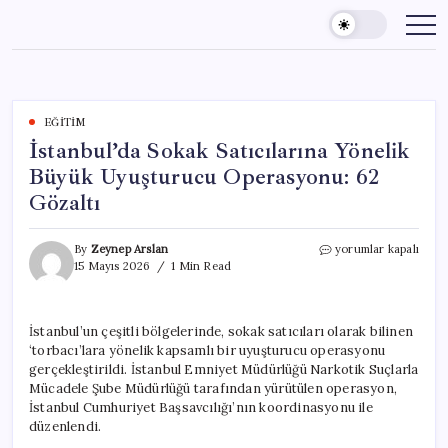
Skip
to
content
EĞITIM
İstanbul’da Sokak Satıcılarına Yönelik
Büyük Uyuşturucu Operasyonu: 62
Gözaltı
İstanbul’da
By
Zeynep Arslan
yorumlar kapalı
Sokak
15 Mayıs 2026
1 Min Read
Satıcılarına
Yönelik
Büyük
İstanbul’un çeşitli bölgelerinde, sokak satıcıları olarak bilinen
Uyuşturucu
‘torbacı’lara yönelik kapsamlı bir uyuşturucu operasyonu
Operasyonu:
62
gerçekleştirildi. İstanbul Emniyet Müdürlüğü Narkotik Suçlarla
Gözaltı
Mücadele Şube Müdürlüğü tarafından yürütülen operasyon,
için
İstanbul Cumhuriyet Başsavcılığı’nın koordinasyonu ile
düzenlendi.