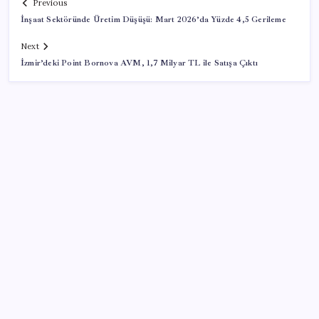
Previous
İnşaat Sektöründe Üretim Düşüşü: Mart 2026’da Yüzde 4,5 Gerileme
Next
İzmir’deki Point Bornova AVM, 1,7 Milyar TL ile Satışa Çıktı
SON YAZILAR
Baby boomer’ların sanat mirası 1 trilyon dolar
Türkiye’ye gelen turistler alışveriş yapmadı, saçını
yaptırdı!
Artık çalışan primi tazminata yansıyacak