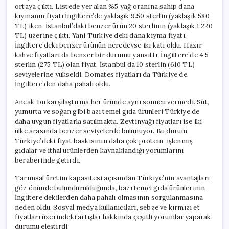
ortaya çıktı. Listede yer alan %5 yağ oranına sahip dana
kıymanın fiyatı İngiltere’de yaklaşık 9.50 sterlin (yaklaşık 580
TL) iken, İstanbul’daki benzer ürün 20 sterlinin (yaklaşık 1.220
TL) üzerine çıktı. Yani Türkiye’deki dana kıyma fiyatı,
İngiltere’deki benzer ürünün neredeyse iki katı oldu. Hazır
kahve fiyatları da benzer bir durumu yansıttı; İngiltere’de 4.5
sterlin (275 TL) olan fiyat, İstanbul’da 10 sterlin (610 TL)
seviyelerine yükseldi. Domates fiyatları da Türkiye’de,
İngiltere’den daha pahalı oldu.
Ancak, bu karşılaştırma her üründe aynı sonucu vermedi. Süt,
yumurta ve soğan gibi bazı temel gıda ürünleri Türkiye’de
daha uygun fiyatlarla satılmakta. Zeytinyağı fiyatları ise iki
ülke arasında benzer seviyelerde bulunuyor. Bu durum,
Türkiye’deki fiyat baskısının daha çok protein, işlenmiş
gıdalar ve ithal ürünlerden kaynaklandığı yorumlarını
beraberinde getirdi.
Tarımsal üretim kapasitesi açısından Türkiye’nin avantajları
göz önünde bulundurulduğunda, bazı temel gıda ürünlerinin
İngiltere’dekilerden daha pahalı olmasının sorgulanmasına
neden oldu. Sosyal medya kullanıcıları, sebze ve kırmızı et
fiyatları üzerindeki artışlar hakkında çeşitli yorumlar yaparak,
durumu eleştirdi.