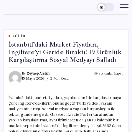
Skip
to
content
EĞITIM
İstanbul’daki Market Fiyatları,
İngiltere’yi Geride Bıraktı! 19 Ürünlük
Karşılaştırma Sosyal Medyayı Salladı
İstanbul’daki
By
Zeynep Arslan
yorumlar kapalı
Market
15 Mayıs 2026
2 Min Read
Fiyatları,
İngiltere’yi
Geride
İstanbul’daki market fiyatları, yapılan son bir karşılaştırmaya
Bıraktı!
göre İngiltere’dekilerin önüne geçti! Türkiye’deki yaşam
19
Ürünlük
maliyetinin artışı, sosyal medyada yapılan bir paylaşım ile
Karşılaştırma
tekrar gündeme geldi. Gazeteci Lizzie Porter tarafından
Sosyal
yapılan karşılaştırma, aynı ürünlerden oluşan 19 kalemlik bir
Medyayı
market sepetinin İstanbul’da İngiltere’den yaklaşık %62 daha
Salladı
pahalı olduğunu ortaya koydu. Bu durum, halk arasında