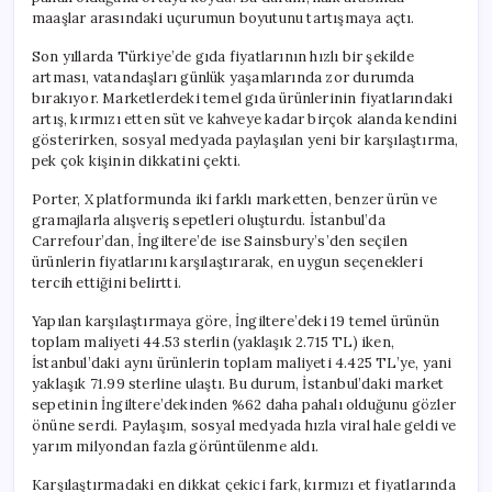
için
maaşlar arasındaki uçurumun boyutunu tartışmaya açtı.
Son yıllarda Türkiye’de gıda fiyatlarının hızlı bir şekilde
artması, vatandaşları günlük yaşamlarında zor durumda
bırakıyor. Marketlerdeki temel gıda ürünlerinin fiyatlarındaki
artış, kırmızı etten süt ve kahveye kadar birçok alanda kendini
gösterirken, sosyal medyada paylaşılan yeni bir karşılaştırma,
pek çok kişinin dikkatini çekti.
Porter, X platformunda iki farklı marketten, benzer ürün ve
gramajlarla alışveriş sepetleri oluşturdu. İstanbul’da
Carrefour’dan, İngiltere’de ise Sainsbury’s’den seçilen
ürünlerin fiyatlarını karşılaştırarak, en uygun seçenekleri
tercih ettiğini belirtti.
Yapılan karşılaştırmaya göre, İngiltere’deki 19 temel ürünün
toplam maliyeti 44.53 sterlin (yaklaşık 2.715 TL) iken,
İstanbul’daki aynı ürünlerin toplam maliyeti 4.425 TL’ye, yani
yaklaşık 71.99 sterline ulaştı. Bu durum, İstanbul’daki market
sepetinin İngiltere’dekinden %62 daha pahalı olduğunu gözler
önüne serdi. Paylaşım, sosyal medyada hızla viral hale geldi ve
yarım milyondan fazla görüntülenme aldı.
Karşılaştırmadaki en dikkat çekici fark, kırmızı et fiyatlarında