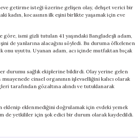
‘Kuma’
 eve getirme isteği üzerine gelişen olay, dehşet verici bir
İsteğine
i kadın, kocasının ilk eşini birlikte yaşamak için eve
Cevap
Olarak
Cinsel
 göre, ismi gizli tutulan 41 yaşındaki Bangladeşli adam,
Organını
 eşini de yanlarına alacağını söyledi. Bu duruma öfkelenen
Kesti
k onu uyuttu. Uyanan adam, acı içinde mutfaktan bıçak
için
r durumu sağlık ekiplerine bildirdi. Olay yerine gelen
n muayenede cinsel organının işlevselliğini kalıcı olarak
üçleri tarafından gözaltına alındı ve tutuklanarak
n eklenip eklenmediğini doğrulamak için evdeki yemek
m de yetkililer için şok edici bir durum olarak kaydedildi.