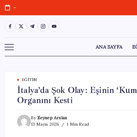
Skip
-
to
content
https://www.facebook.com/
https://twitter.com/
https://t.me/
https://www.instagram.com/
https://youtube.com/
ANA SAYFA
E
EĞITIM
İtalya’da Şok Olay: Eşinin ‘Kum
Organını Kesti
By
Zeynep Arslan
13 Mayıs 2026
1 Min Read