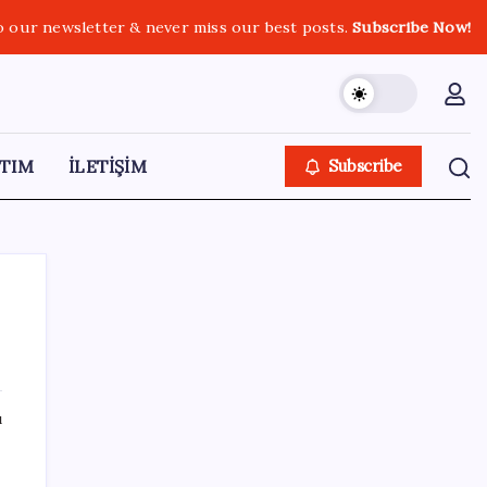
o our newsletter & never miss our best posts.
Subscribe Now!
TIM
İLETİŞİM
Subscribe
SON YAZILAR
ı
Türkiye’ye gelen turistler alışveriş yapmadı,
saçını yaptırdı!