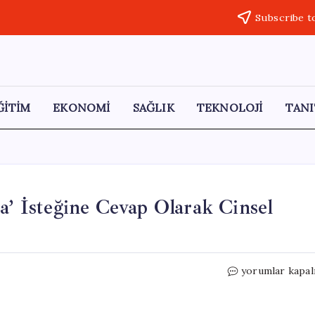
Subscribe t
ĞİTİM
EKONOMİ
SAĞLIK
TEKNOLOJİ
TANI
a’ İsteğine Cevap Olarak Cinsel
İtalya’da
yorumlar kapal
Şok
Olay:
Eşinin