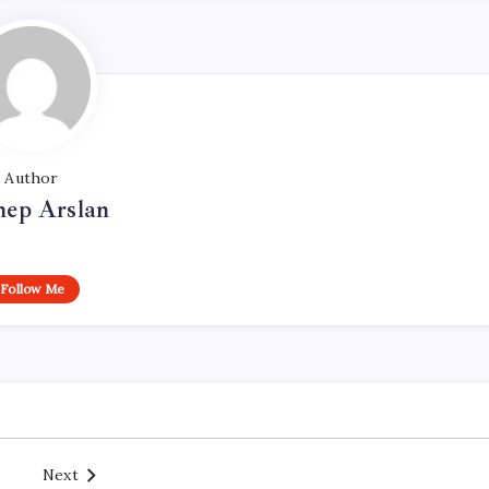
Author
nep Arslan
Follow Me
Next