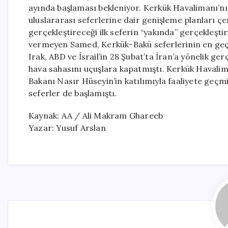
ayında başlaması bekleniyor. Kerkük Havalimanı’
uluslararası seferlerine dair genişleme planları ç
gerçekleştireceği ilk seferin “yakında” gerçekleştiri
vermeyen Samed, Kerkük-Bakü seferlerinin en geç ha
Irak, ABD ve İsrail’in 28 Şubat’ta İran’a yönelik ge
hava sahasını uçuşlara kapatmıştı. Kerkük Havali
Bakanı Nasır Hüseyin’in katılımıyla faaliyete geçmiş
seferler de başlamıştı.
Kaynak: AA / Ali Makram Ghareeb
Yazar: Yusuf Arslan