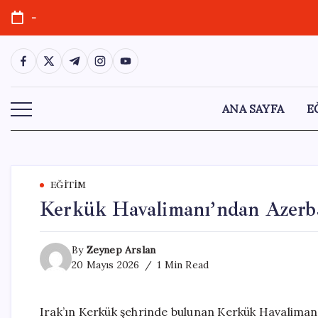
Skip
-
to
content
https://www.facebook.com/
https://twitter.com/
https://t.me/
https://www.instagram.com/
https://youtube.com/
ANA SAYFA
E
EĞITIM
Kerkük Havalimanı’ndan Azerba
By
Zeynep Arslan
20 Mayıs 2026
1 Min Read
Irak’ın Kerkük şehrinde bulunan Kerkük Havaliman