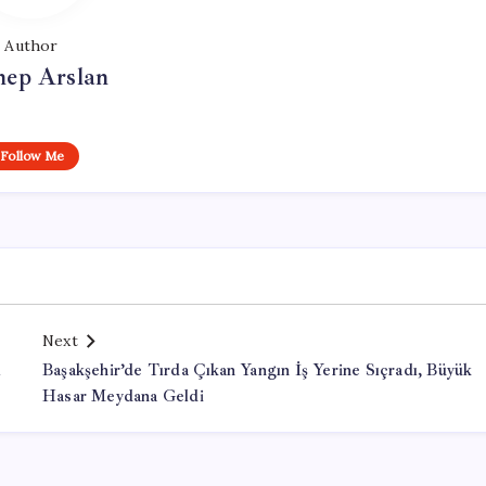
Author
nep Arslan
Follow Me
Next
ı
Başakşehir’de Tırda Çıkan Yangın İş Yerine Sıçradı, Büyük
Hasar Meydana Geldi