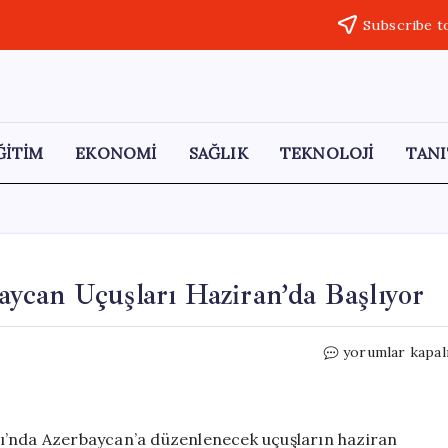
Subscribe t
ĞİTİM
EKONOMİ
SAĞLIK
TEKNOLOJİ
TANI
ycan Uçuşları Haziran’da Başlıyor
Kerkük
yorumlar kapal
Havalimanı’nda
Azerbaycan
Uçuşları
Haziran’da
ı’nda Azerbaycan’a düzenlenecek uçuşların haziran