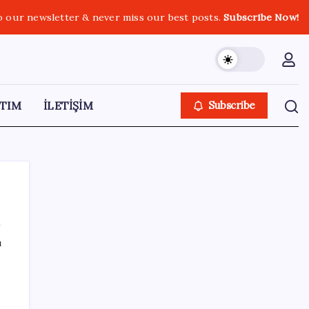
o our newsletter & never miss our best posts.
Subscribe Now!
TIM
İLETİŞİM
Subscribe
ı
SON YAZILAR
n
Türkiye’ye gelen turistler alışveriş yapmadı,
saçını yaptırdı!