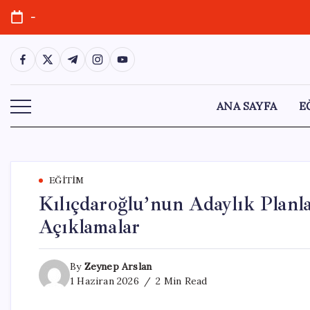
Skip
-
to
content
https://www.facebook.com/
https://twitter.com/
https://t.me/
https://www.instagram.com/
https://youtube.com/
ANA SAYFA
E
EĞITIM
Kılıçdaroğlu’nun Adaylık Planla
Açıklamalar
By
Zeynep Arslan
1 Haziran 2026
2 Min Read