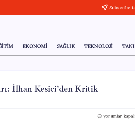
Subscribe t
ĞİTİM
EKONOMİ
SAĞLIK
TEKNOLOJİ
TANI
rı: İlhan Kesici’den Kritik
Kılıçdaroğlu’nu
yorumlar kapal
Adaylık
Planları:
İlhan