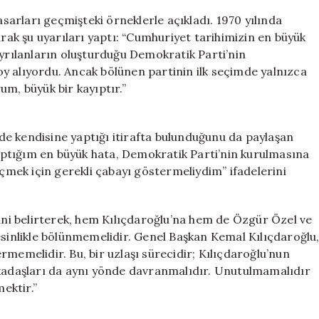
asarları geçmişteki örneklerle açıkladı. 1970 yılında
arak şu uyarıları yaptı: “Cumhuriyet tarihimizin en büyük
ayrılanların oluşturduğu Demokratik Parti’nin
y alıyordu. Ancak bölünen partinin ilk seçimde yalnızca
um, büyük bir kayıptır.”
e kendisine yaptığı itirafta bulunduğunu da paylaşan
 yaptığım en büyük hata, Demokratik Parti’nin kurulmasına
mek için gerekli çabayı göstermeliydim” ifadelerini
ğini belirterek, hem Kılıçdaroğlu’na hem de Özgür Özel ve
esinlikle bölünmemelidir. Genel Başkan Kemal Kılıçdaroğlu
memelidir. Bu, bir uzlaşı sürecidir; Kılıçdaroğlu’nun
rkadaşları da aynı yönde davranmalıdır. Unutulmamalıdır
mektir.”