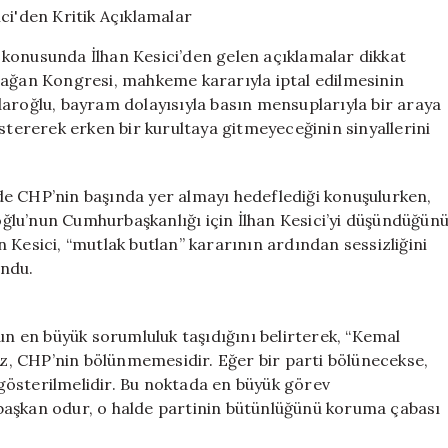
Kesici’den
Kritik
konusunda İlhan Kesici’den gelen açıklamalar dikkat
Açıklamalar
lağan Kongresi, mahkeme kararıyla iptal edilmesinin
için
daroğlu, bayram dolayısıyla basın mensuplarıyla bir araya
stererek erken bir kurultaya gitmeyeceğinin sinyallerini
e CHP’nin başında yer almayı hedeflediği konuşulurken,
ğlu’nun Cumhurbaşkanlığı için İlhan Kesici’yi düşündüğün
 Kesici, “mutlak butlan” kararının ardından sessizliğini
undu.
nun en büyük sorumluluk taşıdığını belirterek, “Kemal
miz, CHP’nin bölünmemesidir. Eğer bir parti bölünecekse,
gösterilmelidir. Bu noktada en büyük görev
başkan odur, o halde partinin bütünlüğünü koruma çabası