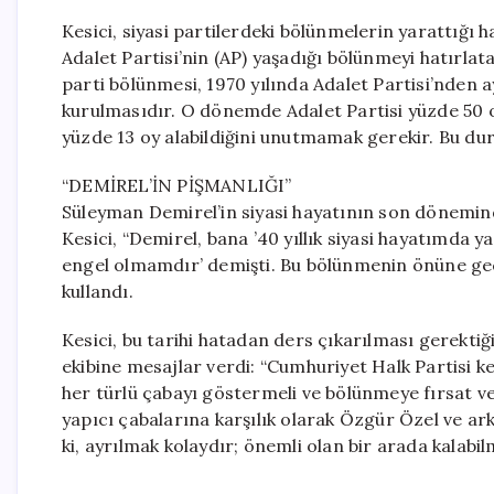
Kesici, siyasi partilerdeki bölünmelerin yarattığı h
Adalet Partisi’nin (AP) yaşadığı bölünmeyi hatırlat
parti bölünmesi, 1970 yılında Adalet Partisi’nden 
kurulmasıdır. O dönemde Adalet Partisi yüzde 50 o
yüzde 13 oy alabildiğini unutmamak gerekir. Bu dur
“DEMİREL’İN PİŞMANLIĞI”
Süleyman Demirel’in siyasi hayatının son dönemind
Kesici, “Demirel, bana ’40 yıllık siyasi hayatımda
engel olmamdır’ demişti. Bu bölünmenin önüne geç
kullandı.
Kesici, bu tarihi hatadan ders çıkarılması gerekti
ekibine mesajlar verdi: “Cumhuriyet Halk Partisi k
her türlü çabayı göstermeli ve bölünmeye fırsat ver
yapıcı çabalarına karşılık olarak Özgür Özel ve a
ki, ayrılmak kolaydır; önemli olan bir arada kalabil