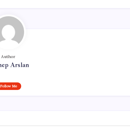
Author
nep Arslan
Follow Me