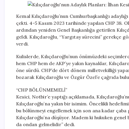
Kemal Kılıçdaroğlu’nun Cumhurbaşkanlığı adaylığı 
çekti. 4-5 Kasım 2023 tarihinde yapılan CHP 38. O
ardından yeniden Genel Başkanlığa getirilen Kılıç
geldi. Kılıçdaroğlu, “Yargıtay sürecini” gerekçe gö
verdi.
Kulislerde, Kılıçdaroğlu’nun önümüzdeki seçimlerd
hem CHP hem de AKP’ye yakın kaynaklar, Kılıçdaro
öne sürdü. CHP’de dört dönem milletvekilliği yapan
bozarak Kılıçdaroğlu ve Özgür Özel’e çağrıda bul
“CHP BÖLÜNMEMELİ”
Kesici, Notbir’e yaptığı açıklamada, Kılıçdaroğlu’
Kılıçdaroğlu’na yakın bir isimim. Öncelikli hedefi
bu bölünmeyi engellemek için son ana kadar çaba 
Kılıçdaroğlu’na düşüyor. Madem ki hukuken genel 
da ondan gelmelidir” dedi.