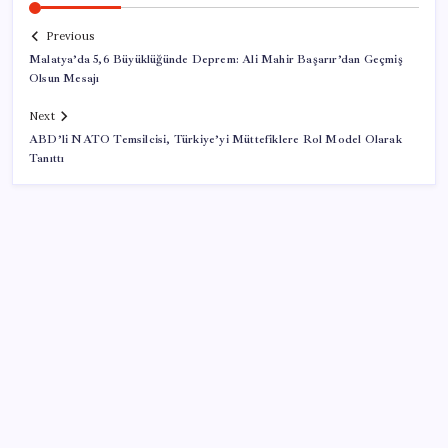
Previous
Malatya’da 5,6 Büyüklüğünde Deprem: Ali Mahir Başarır’dan Geçmiş
Olsun Mesajı
Next
ABD’li NATO Temsilcisi, Türkiye’yi Müttefiklere Rol Model Olarak
Tanıttı
SON YAZILAR
Ömrü kısaltan 3 sessiz tehlike! Çocuklarımız bizden
daha kısa mı yaşayacak?