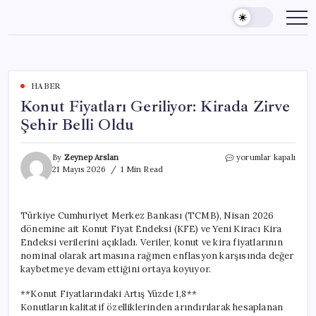
Skip
to
content
HABER
Konut Fiyatları Geriliyor: Kirada Zirve
Şehir Belli Oldu
Konut
By
Zeynep Arslan
yorumlar kapalı
Fiyatları
21 Mayıs 2026
1 Min Read
Geriliyor:
Kirada
Zirve
Türkiye Cumhuriyet Merkez Bankası (TCMB), Nisan 2026
Şehir
dönemine ait Konut Fiyat Endeksi (KFE) ve Yeni Kiracı Kira
Belli
Oldu
Endeksi verilerini açıkladı. Veriler, konut ve kira fiyatlarının
için
nominal olarak artmasına rağmen enflasyon karşısında değer
kaybetmeye devam ettiğini ortaya koyuyor.
**Konut Fiyatlarındaki Artış Yüzde 1,8**
Konutların kalitatif özelliklerinden arındırılarak hesaplanan