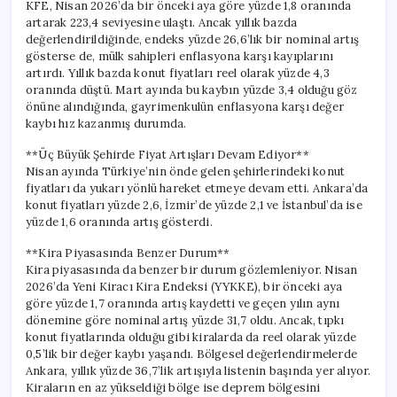
KFE, Nisan 2026’da bir önceki aya göre yüzde 1,8 oranında
artarak 223,4 seviyesine ulaştı. Ancak yıllık bazda
değerlendirildiğinde, endeks yüzde 26,6’lık bir nominal artış
gösterse de, mülk sahipleri enflasyona karşı kayıplarını
artırdı. Yıllık bazda konut fiyatları reel olarak yüzde 4,3
oranında düştü. Mart ayında bu kaybın yüzde 3,4 olduğu göz
önüne alındığında, gayrimenkulün enflasyona karşı değer
kaybı hız kazanmış durumda.
**Üç Büyük Şehirde Fiyat Artışları Devam Ediyor**
Nisan ayında Türkiye’nin önde gelen şehirlerindeki konut
fiyatları da yukarı yönlü hareket etmeye devam etti. Ankara’da
konut fiyatları yüzde 2,6, İzmir’de yüzde 2,1 ve İstanbul’da ise
yüzde 1,6 oranında artış gösterdi.
**Kira Piyasasında Benzer Durum**
Kira piyasasında da benzer bir durum gözlemleniyor. Nisan
2026’da Yeni Kiracı Kira Endeksi (YYKKE), bir önceki aya
göre yüzde 1,7 oranında artış kaydetti ve geçen yılın aynı
dönemine göre nominal artış yüzde 31,7 oldu. Ancak, tıpkı
konut fiyatlarında olduğu gibi kiralarda da reel olarak yüzde
0,5’lik bir değer kaybı yaşandı. Bölgesel değerlendirmelerde
Ankara, yıllık yüzde 36,7’lik artışıyla listenin başında yer alıyor.
Kiraların en az yükseldiği bölge ise deprem bölgesini