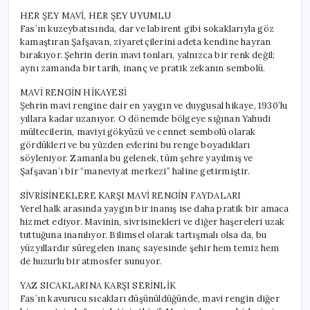
HER ŞEY MAVİ, HER ŞEY UYUMLU
Fas’ın kuzeybatısında, dar ve labirent gibi sokaklarıyla göz
kamaştıran Şafşavan, ziyaretçilerini adeta kendine hayran
bırakıyor. Şehrin derin mavi tonları, yalnızca bir renk değil;
aynı zamanda bir tarih, inanç ve pratik zekanın sembolü.
MAVİ RENGİN HİKAYESİ
Şehrin mavi rengine dair en yaygın ve duygusal hikaye, 1930’lu
yıllara kadar uzanıyor. O dönemde bölgeye sığınan Yahudi
mültecilerin, maviyi gökyüzü ve cennet sembolü olarak
gördükleri ve bu yüzden evlerini bu renge boyadıkları
söyleniyor. Zamanla bu gelenek, tüm şehre yayılmış ve
Şafşavan’ı bir “maneviyat merkezi” haline getirmiştir.
SİVRİSİNEKLERE KARŞI MAVİ RENGİN FAYDALARI
Yerel halk arasında yaygın bir inanış ise daha pratik bir amaca
hizmet ediyor. Mavinin, sivrisinekleri ve diğer haşereleri uzak
tuttuğuna inanılıyor. Bilimsel olarak tartışmalı olsa da, bu
yüzyıllardır süregelen inanç sayesinde şehir hem temiz hem
de huzurlu bir atmosfer sunuyor.
YAZ SICAKLARINA KARŞI SERİNLİK
Fas’ın kavurucu sıcakları düşünüldüğünde, mavi rengin diğer