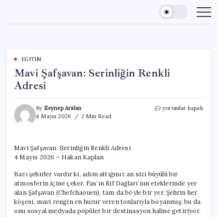
Skip
to
content
EĞITIM
Mavi Şafşavan: Serinliğin Renkli
Adresi
Mavi
By
Zeynep Arslan
yorumlar kapalı
Şafşavan:
4 Mayıs 2026
2 Min Read
Serinliğin
Renkli
Adresi
Mavi Şafşavan: Serinliğin Renkli Adresi
için
4 Mayıs 2026 – Hakan Kaplan
Bazı şehirler vardır ki, adım attığınız an sizi büyülü bir
atmosferin içine çeker. Fas’ın Rif Dağları’nın eteklerinde yer
alan Şafşavan (Chefchaouen), tam da böyle bir yer. Şehrin her
köşesi, mavi rengin en huzur veren tonlarıyla boyanmış; bu da
onu sosyal medyada popüler bir destinasyon haline getiriyor.