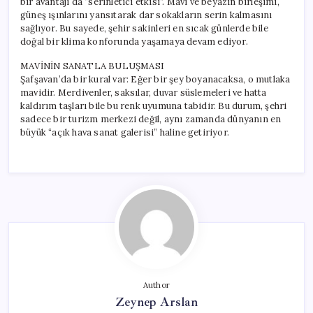
bir avantajı da “serinletici etkisi”. Mavi ve beyazın birleşimi,
güneş ışınlarını yansıtarak dar sokakların serin kalmasını
sağlıyor. Bu sayede, şehir sakinleri en sıcak günlerde bile
doğal bir klima konforunda yaşamaya devam ediyor.
MAVİNİN SANATLA BULUŞMASI
Şafşavan’da bir kural var: Eğer bir şey boyanacaksa, o mutlaka
mavidir. Merdivenler, saksılar, duvar süslemeleri ve hatta
kaldırım taşları bile bu renk uyumuna tabidir. Bu durum, şehri
sadece bir turizm merkezi değil, aynı zamanda dünyanın en
büyük “açık hava sanat galerisi” haline getiriyor.
Author
Zeynep Arslan