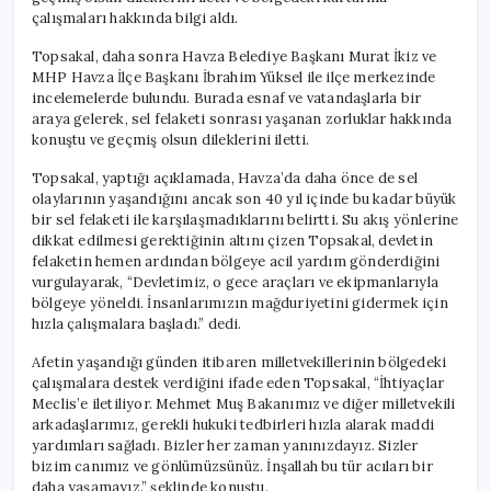
çalışmaları hakkında bilgi aldı.
Topsakal, daha sonra Havza Belediye Başkanı Murat İkiz ve
MHP Havza İlçe Başkanı İbrahim Yüksel ile ilçe merkezinde
incelemelerde bulundu. Burada esnaf ve vatandaşlarla bir
araya gelerek, sel felaketi sonrası yaşanan zorluklar hakkında
konuştu ve geçmiş olsun dileklerini iletti.
Topsakal, yaptığı açıklamada, Havza’da daha önce de sel
olaylarının yaşandığını ancak son 40 yıl içinde bu kadar büyük
bir sel felaketi ile karşılaşmadıklarını belirtti. Su akış yönlerine
dikkat edilmesi gerektiğinin altını çizen Topsakal, devletin
felaketin hemen ardından bölgeye acil yardım gönderdiğini
vurgulayarak, “Devletimiz, o gece araçları ve ekipmanlarıyla
bölgeye yöneldi. İnsanlarımızın mağduriyetini gidermek için
hızla çalışmalara başladı.” dedi.
Afetin yaşandığı günden itibaren milletvekillerinin bölgedeki
çalışmalara destek verdiğini ifade eden Topsakal, “İhtiyaçlar
Meclis’e iletiliyor. Mehmet Muş Bakanımız ve diğer milletvekili
arkadaşlarımız, gerekli hukuki tedbirleri hızla alarak maddi
yardımları sağladı. Bizler her zaman yanınızdayız. Sizler
bizim canımız ve gönlümüzsünüz. İnşallah bu tür acıları bir
daha yaşamayız.” şeklinde konuştu.