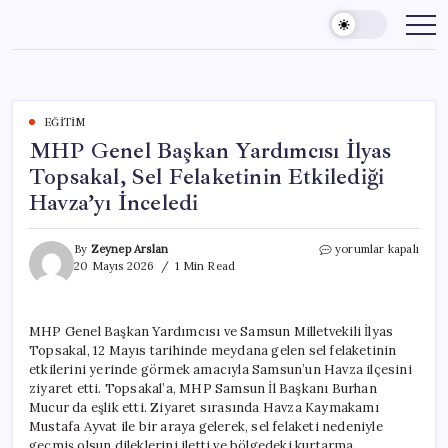
Skip
to
content
EĞITIM
MHP Genel Başkan Yardımcısı İlyas
Topsakal, Sel Felaketinin Etkilediği
Havza’yı İnceledi
MHP
By
Zeynep Arslan
yorumlar kapalı
Genel
20 Mayıs 2026
1 Min Read
Başkan
Yardımcısı
İlyas
MHP Genel Başkan Yardımcısı ve Samsun Milletvekili İlyas
Topsakal,
Topsakal, 12 Mayıs tarihinde meydana gelen sel felaketinin
Sel
Felaketinin
etkilerini yerinde görmek amacıyla Samsun’un Havza ilçesini
Etkilediği
ziyaret etti. Topsakal’a, MHP Samsun İl Başkanı Burhan
Havza’yı
Mucur da eşlik etti. Ziyaret sırasında Havza Kaymakamı
İnceledi
Mustafa Ayvat ile bir araya gelerek, sel felaketi nedeniyle
için
geçmiş olsun dileklerini iletti ve bölgedeki kurtarma