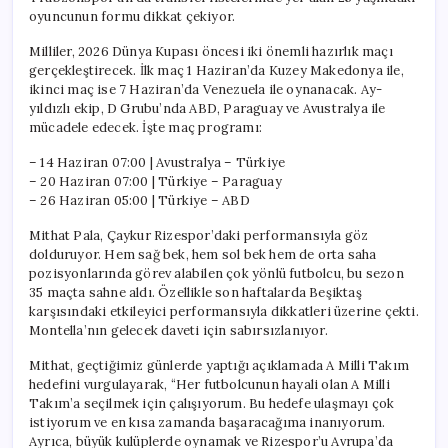
oyuncunun formu dikkat çekiyor.
Milliler, 2026 Dünya Kupası öncesi iki önemli hazırlık maçı
gerçekleştirecek. İlk maç 1 Haziran’da Kuzey Makedonya ile,
ikinci maç ise 7 Haziran’da Venezuela ile oynanacak. Ay-
yıldızlı ekip, D Grubu’nda ABD, Paraguay ve Avustralya ile
mücadele edecek. İşte maç programı:
– 14 Haziran 07:00 | Avustralya – Türkiye
– 20 Haziran 07:00 | Türkiye – Paraguay
– 26 Haziran 05:00 | Türkiye – ABD
Mithat Pala, Çaykur Rizespor’daki performansıyla göz
dolduruyor. Hem sağ bek, hem sol bek hem de orta saha
pozisyonlarında görev alabilen çok yönlü futbolcu, bu sezon
35 maçta sahne aldı. Özellikle son haftalarda Beşiktaş
karşısındaki etkileyici performansıyla dikkatleri üzerine çekti.
Montella’nın gelecek daveti için sabırsızlanıyor.
Mithat, geçtiğimiz günlerde yaptığı açıklamada A Milli Takım
hedefini vurgulayarak, “Her futbolcunun hayali olan A Milli
Takım’a seçilmek için çalışıyorum. Bu hedefe ulaşmayı çok
istiyorum ve en kısa zamanda başaracağıma inanıyorum.
Ayrıca, büyük kulüplerde oynamak ve Rizespor’u Avrupa’da