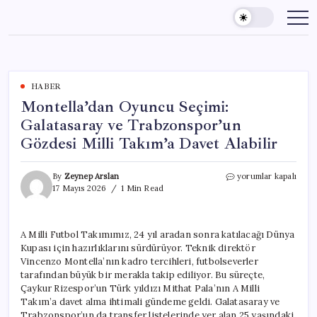
Skip
to
content
HABER
Montella’dan Oyuncu Seçimi:
Galatasaray ve Trabzonspor’un
Gözdesi Milli Takım’a Davet Alabilir
Montella’dan
By
Zeynep Arslan
yorumlar kapalı
Oyuncu
17 Mayıs 2026
1 Min Read
Seçimi:
Galatasaray
ve
A Milli Futbol Takımımız, 24 yıl aradan sonra katılacağı Dünya
Trabzonspor’un
Kupası için hazırlıklarını sürdürüyor. Teknik direktör
Gözdesi
Milli
Vincenzo Montella’nın kadro tercihleri, futbolseverler
Takım’a
tarafından büyük bir merakla takip ediliyor. Bu süreçte,
Davet
Çaykur Rizespor’un Türk yıldızı Mithat Pala’nın A Milli
Alabilir
Takım’a davet alma ihtimali gündeme geldi. Galatasaray ve
için
Trabzonspor’un da transfer listelerinde yer alan 25 yaşındaki