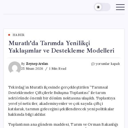
Skip
to
content
HABER
Muratlı’da Tarımda Yenilikçi
Yaklaşımlar ve Destekleme Modelleri
Muratlı’da
By
Zeynep Arslan
yorumlar kapalı
Tarımda
25 Nisan 2026
1 Min Read
Yenilikçi
Yaklaşımlar
ve
Tekirdağ’ın Muratlı ilçesinde gerçekleştirilen “Tarımsal
Destekleme
Desteklemeler Çiftçilerle Buluşma Toplantısı” ile tarım
Modelleri
için
sektöründe önemli bir dönüm noktasına ulaşıldı. Toplantıya
yerel yöneticiler, akademisyenler ve çok sayıda çiftçi
katılarak, tarımın geleceğini şekillendirecek yeni politikalar
hakkında bilgi aldılar.
Toplantının ana gündem maddesi, Tarım ve Orman Bakanlığı