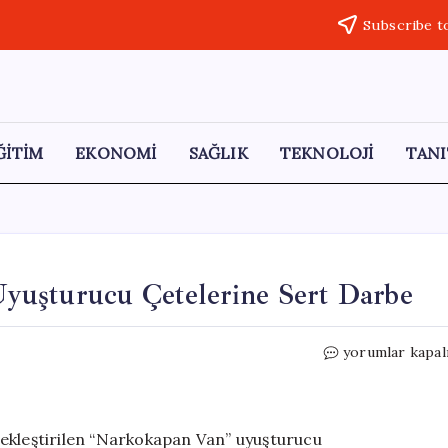
Subscribe t
ĞİTİM
EKONOMİ
SAĞLIK
TEKNOLOJİ
TANI
yuşturucu Çetelerine Sert Darbe
Narkokapan
yorumlar kapal
Van
Operasyonu:
Uyuşturucu
Çetelerine
çekleştirilen “Narkokapan Van” uyuşturucu