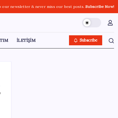
o our newsletter & never miss our best posts.
Subscribe Now!
TIM
İLETİŞİM
Subscribe
ı
SON YAZILAR
Ömrü kısaltan 3 sessiz tehlike!
Çocuklarımız bizden daha kısa mı