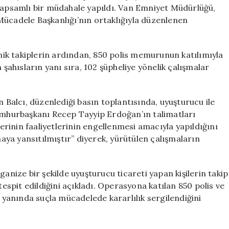
Sert
 kapsamlı bir müdahale yapıldı. Van Emniyet Müdürlüğü,
Darbe
Mücadele Başkanlığı’nın ortaklığıyla düzenlenen
için
knik takiplerin ardından, 850 polis memurunun katılımıyla
 şahısların yanı sıra, 102 şüpheliye yönelik çalışmalar
n Balcı, düzenlediği basın toplantısında, uyuşturucu ile
hurbaşkanı Recep Tayyip Erdoğan’ın talimatları
rinin faaliyetlerinin engellenmesi amacıyla yapıldığını
haya yansıtılmıştır” diyerek, yürütülen çalışmaların
ganize bir şekilde uyuşturucu ticareti yapan kişilerin takip
tespit edildiğini açıkladı. Operasyona katılan 850 polis ve
r yanında suçla mücadelede kararlılık sergilendiğini