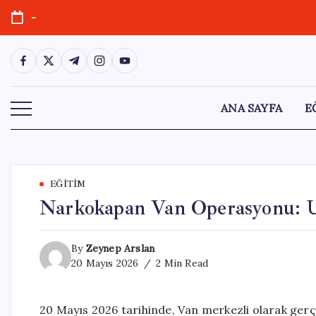
Skip
-
to
content
https://www.facebook.com/
https://twitter.com/
https://t.me/
https://www.instagram.com/
https://youtube.com/
ANA SAYFA
E
EĞITIM
Narkokapan Van Operasyonu: U
By
Zeynep Arslan
20 Mayıs 2026
2 Min Read
20 Mayıs 2026 tarihinde, Van merkezli olarak ger