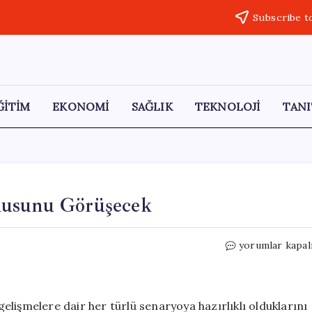
Subscribe t
ĞİTİM
EKONOMİ
SAĞLIK
TEKNOLOJİ
TANI
nusunu Görüşecek
Netanyahu,
yorumlar kapal
Trump
ile
İran
Konusunu
 gelişmelere dair her türlü senaryoya hazırlıklı olduklarını