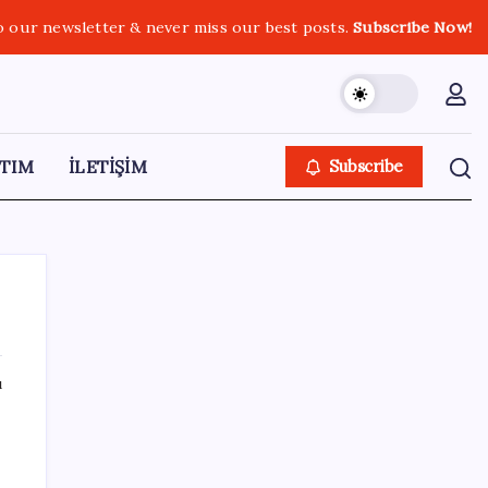
o our newsletter & never miss our best posts.
Subscribe Now!
TIM
İLETİŞİM
Subscribe
ı
SON YAZILAR
Ömrü kısaltan 3 sessiz tehlike!
Çocuklarımız bizden daha kısa mı