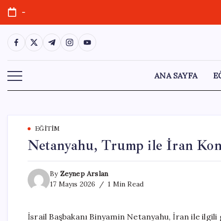
Skip
-
to
content
https://www.facebook.com/
https://twitter.com/
https://t.me/
https://www.instagram.com/
https://youtube.com/
ANA SAYFA
E
EĞITIM
Netanyahu, Trump ile İran Ko
By
Zeynep Arslan
17 Mayıs 2026
1 Min Read
İsrail Başbakanı Binyamin Netanyahu, İran ile ilgili