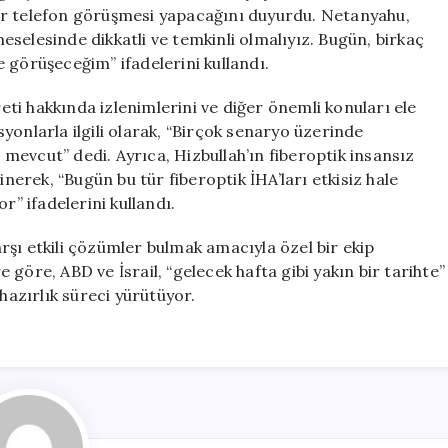
Görüşecek
ir telefon görüşmesi yapacağını duyurdu. Netanyahu,
için
selesinde dikkatli ve temkinli olmalıyız. Bugün, birkaç
 görüşeceğim” ifadelerini kullandı.
ti hakkında izlenimlerini ve diğer önemli konuları ele
asyonlarla ilgili olarak, “Birçok senaryo üzerinde
z mevcut” dedi. Ayrıca, Hizbullah’ın fiberoptik insansız
inerek, “Bugün bu tür fiberoptik İHA’ları etkisiz hale
r” ifadelerini kullandı.
karşı etkili çözümler bulmak amacıyla özel bir ekip
göre, ABD ve İsrail, “gelecek hafta gibi yakın bir tarihte”
hazırlık süreci yürütüyor.