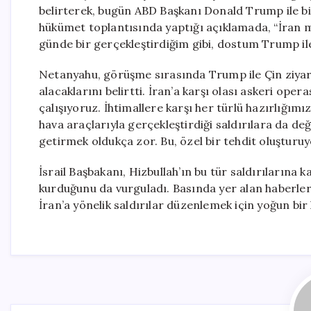
belirterek, bugün ABD Başkanı Donald Trump ile b
hükümet toplantısında yaptığı açıklamada, “İran me
günde bir gerçekleştirdiğim gibi, dostum Trump ile
Netanyahu, görüşme sırasında Trump ile Çin ziyare
alacaklarını belirtti. İran’a karşı olası askeri oper
çalışıyoruz. İhtimallere karşı her türlü hazırlığımı
hava araçlarıyla gerçekleştirdiği saldırılara da değ
getirmek oldukça zor. Bu, özel bir tehdit oluşturuyo
İsrail Başbakanı, Hizbullah’ın bu tür saldırılarına 
kurduğunu da vurguladı. Basında yer alan haberlere 
İran’a yönelik saldırılar düzenlemek için yoğun bir 