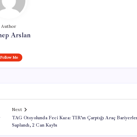
Author
nep Arslan
Follow Me
Next
r
TAG Otoyolunda Feci Kaza: TIR’ın Çarptığı Araç Bariyerle
Saplandı, 2 Can Kaybı