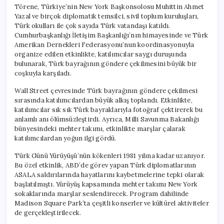
Yapıldı
Törene, Türkiye’nin New York Başkonsolosu Muhittin Ahmet
için
Yazal ve birçok diplomatik temsilci, sivil toplum kuruluşları,
Türk okulları ile çok sayıda Türk vatandaşı katıldı.
Cumhurbaşkanlığı İletişim Başkanlığı’nın himayesinde ve Türk
Amerikan Dernekleri Federasyonu’nun koordinasyonuyla
organize edilen etkinlikte, katılımcılar saygı duruşunda
bulunarak, Türk bayrağının göndere çekilmesini büyük bir
coşkuyla karşıladı.
Wall Street çevresinde Türk bayrağının göndere çekilmesi
sırasında katılımcılardan büyük alkış toplandı. Etkinlikte,
katılımcılar sık sık Türk bayraklarıyla fotoğraf çektirerek bu
anlamlı anı ölümsüzleştirdi. Ayrıca, Milli Savunma Bakanlığı
bünyesindeki mehter takımı, etkinlikte marşlar çalarak
katılımcılardan yoğun ilgi gördü.
Türk Günü Yürüyüşü’nün kökenleri 1981 yılına kadar uzanıyor.
Bu özel etkinlik, ABD’de görev yapan Türk diplomatlarının
ASALA saldırılarında hayatlarını kaybetmelerine tepki olarak
başlatılmıştı. Yürüyüş kapsamında mehter takımı New York
sokaklarında marşlar seslendirecek. Program dahilinde
Madison Square Park’ta çeşitli konserler ve kültürel aktiviteler
de gerçekleştirilecek.