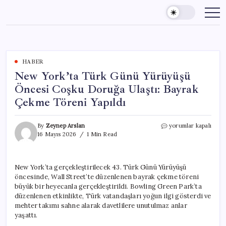
Skip
to
content
HABER
New York’ta Türk Günü Yürüyüşü
Öncesi Coşku Doruğa Ulaştı: Bayrak
Çekme Töreni Yapıldı
New
By
Zeynep Arslan
yorumlar kapalı
York’ta
16 Mayıs 2026
1 Min Read
Türk
Günü
Yürüyüşü
New York’ta gerçekleştirilecek 43. Türk Günü Yürüyüşü
Öncesi
öncesinde, Wall Street’te düzenlenen bayrak çekme töreni
Coşku
Doruğa
büyük bir heyecanla gerçekleştirildi. Bowling Green Park’ta
Ulaştı:
düzenlenen etkinlikte, Türk vatandaşları yoğun ilgi gösterdi ve
Bayrak
mehter takımı sahne alarak davetlilere unutulmaz anlar
Çekme
yaşattı.
Töreni