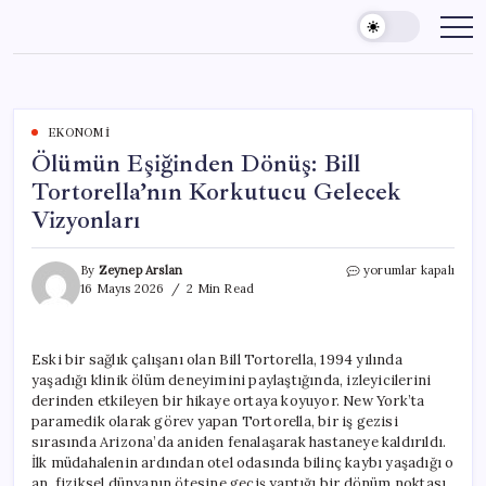
Skip
to
content
EKONOMI
Ölümün Eşiğinden Dönüş: Bill
Tortorella’nın Korkutucu Gelecek
Vizyonları
Ölümün
By
Zeynep Arslan
yorumlar kapalı
Eşiğinden
16 Mayıs 2026
2 Min Read
Dönüş:
Bill
Tortorella’nın
Eski bir sağlık çalışanı olan Bill Tortorella, 1994 yılında
Korkutucu
yaşadığı klinik ölüm deneyimini paylaştığında, izleyicilerini
Gelecek
Vizyonları
derinden etkileyen bir hikaye ortaya koyuyor. New York’ta
için
paramedik olarak görev yapan Tortorella, bir iş gezisi
sırasında Arizona’da aniden fenalaşarak hastaneye kaldırıldı.
İlk müdahalenin ardından otel odasında bilinç kaybı yaşadığı o
an, fiziksel dünyanın ötesine geçiş yaptığı bir dönüm noktası