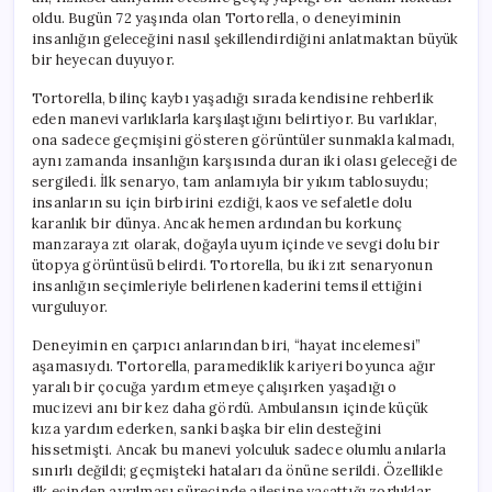
oldu. Bugün 72 yaşında olan Tortorella, o deneyiminin
insanlığın geleceğini nasıl şekillendirdiğini anlatmaktan büyük
bir heyecan duyuyor.
Tortorella, bilinç kaybı yaşadığı sırada kendisine rehberlik
eden manevi varlıklarla karşılaştığını belirtiyor. Bu varlıklar,
ona sadece geçmişini gösteren görüntüler sunmakla kalmadı,
aynı zamanda insanlığın karşısında duran iki olası geleceği de
sergiledi. İlk senaryo, tam anlamıyla bir yıkım tablosuydu;
insanların su için birbirini ezdiği, kaos ve sefaletle dolu
karanlık bir dünya. Ancak hemen ardından bu korkunç
manzaraya zıt olarak, doğayla uyum içinde ve sevgi dolu bir
ütopya görüntüsü belirdi. Tortorella, bu iki zıt senaryonun
insanlığın seçimleriyle belirlenen kaderini temsil ettiğini
vurguluyor.
Deneyimin en çarpıcı anlarından biri, “hayat incelemesi”
aşamasıydı. Tortorella, paramediklik kariyeri boyunca ağır
yaralı bir çocuğa yardım etmeye çalışırken yaşadığı o
mucizevi anı bir kez daha gördü. Ambulansın içinde küçük
kıza yardım ederken, sanki başka bir elin desteğini
hissetmişti. Ancak bu manevi yolculuk sadece olumlu anılarla
sınırlı değildi; geçmişteki hataları da önüne serildi. Özellikle
ilk eşinden ayrılması sürecinde ailesine yaşattığı zorluklar,