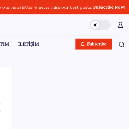
o our newsletter & never miss our best posts.
Subscribe Now!
TIM
İLETİŞİM
Subscribe
SON YAZILAR
ı
Ömrü kısaltan 3 sessiz tehlike!
Çocuklarımız bizden daha kısa mı