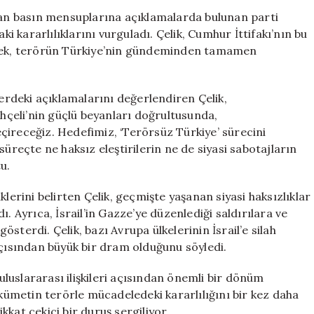
Süreci
n basın mensuplarına açıklamalarda bulunan parti
Üzerine
 kararlılıklarını vurguladı. Çelik, Cumhur İttifakı’nın bu
Önemli
erek, terörün Türkiye’nin gündeminden tamamen
Açıklamalar
için
rdeki açıklamalarını değerlendiren Çelik,
çeli’nin güçlü beyanları doğrultusunda,
çireceğiz. Hedefimiz, ‘Terörsüz Türkiye’ sürecini
süreçte ne haksız eleştirilerin ne de siyasi sabotajların
u.
lerini belirten Çelik, geçmişte yaşanan siyasi haksızlıklar
. Ayrıca, İsrail’in Gazze’ye düzenlediği saldırılara ve
sterdi. Çelik, bazı Avrupa ülkelerinin İsrail’e silah
açısından büyük bir dram olduğunu söyledi.
 uluslararası ilişkileri açısından önemli bir dönüm
ükümetin terörle mücadeledeki kararlılığını bir kez daha
kat çekici bir duruş sergiliyor.