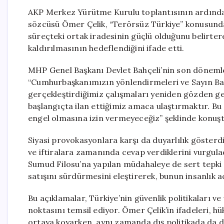
AKP Merkez Yürütme Kurulu toplantısının ardında
sözcüsü Ömer Çelik, “Terörsüz Türkiye” konusundaki
süreçteki ortak iradesinin güçlü olduğunu belirt
kaldırılmasının hedeflendiğini ifade etti.
MHP Genel Başkanı Devlet Bahçeli’nin son dönemle
“Cumhurbaşkanımızın yönlendirmeleri ve Sayın Bah
gerçekleştirdiğimiz çalışmaları yeniden gözden ge
başlangıçta ilan ettiğimiz amaca ulaştırmaktır. Bu 
engel olmasına izin vermeyeceğiz” şeklinde konuşt
Siyasi provokasyonlara karşı da duyarlılık gösterdik
ve iftiralara zamanında cevap verdiklerini vurguladı
Sumud Filosu’na yapılan müdahaleye de sert tepki gö
satışını sürdürmesini eleştirerek, bunun insanlık 
Bu açıklamalar, Türkiye’nin güvenlik politikaları ve
noktasını temsil ediyor. Ömer Çelik’in ifadeleri, h
ortaya koyarken, aynı zamanda dış politikada da dik