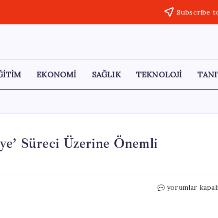
Subscribe t
ĞİTİM
EKONOMİ
SAĞLIK
TEKNOLOJİ
TANI
ye’ Süreci Üzerine Önemli
Ömer
yorumlar kapal
Çelik’ten
‘Terörsüz
Türkiye’