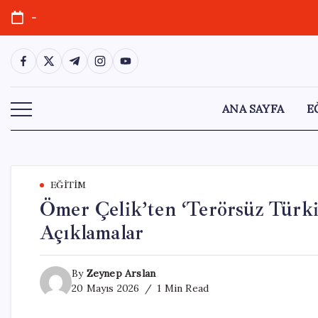
Skip
-
to
content
https://www.facebook.com/
https://twitter.com/
https://t.me/
https://www.instagram.com/
https://youtube.com/
ANA SAYFA
E
EĞITIM
Ömer Çelik’ten ‘Terörsüz Türki
Açıklamalar
By
Zeynep Arslan
20 Mayıs 2026
1 Min Read