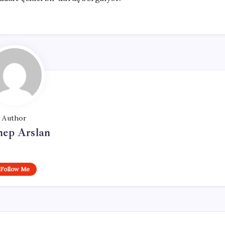
Author
nep Arslan
Follow Me