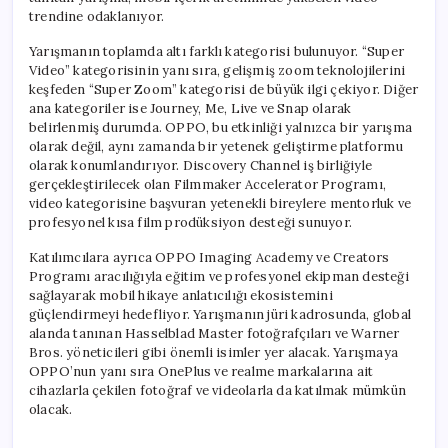
trendine odaklanıyor.
Yarışmanın toplamda altı farklı kategorisi bulunuyor. “Super
Video” kategorisinin yanı sıra, gelişmiş zoom teknolojilerini
keşfeden “Super Zoom” kategorisi de büyük ilgi çekiyor. Diğer
ana kategoriler ise Journey, Me, Live ve Snap olarak
belirlenmiş durumda. OPPO, bu etkinliği yalnızca bir yarışma
olarak değil, aynı zamanda bir yetenek geliştirme platformu
olarak konumlandırıyor. Discovery Channel iş birliğiyle
gerçekleştirilecek olan Filmmaker Accelerator Programı,
video kategorisine başvuran yetenekli bireylere mentorluk ve
profesyonel kısa film prodüksiyon desteği sunuyor.
Katılımcılara ayrıca OPPO Imaging Academy ve Creators
Programı aracılığıyla eğitim ve profesyonel ekipman desteği
sağlayarak mobil hikaye anlatıcılığı ekosistemini
güçlendirmeyi hedefliyor. Yarışmanın jüri kadrosunda, global
alanda tanınan Hasselblad Master fotoğrafçıları ve Warner
Bros. yöneticileri gibi önemli isimler yer alacak. Yarışmaya
OPPO’nun yanı sıra OnePlus ve realme markalarına ait
cihazlarla çekilen fotoğraf ve videolarla da katılmak mümkün
olacak.