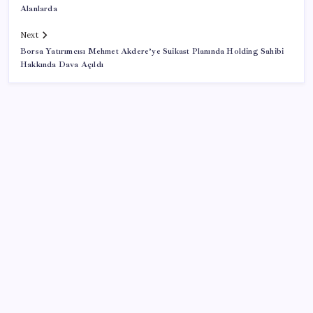
Alanlarda
Next
Borsa Yatırımcısı Mehmet Akdere’ye Suikast Planında Holding Sahibi
Hakkında Dava Açıldı
SON YAZILAR
Apple’dan Rekor: Premium Akıllı Telefon Pazarında
iPhone Hakimiyeti
Son dakika… Menderes Belediye Başkanı İlkay Çiçek
‘kesin ihraç’ talebiyle tedbirli olarak disipline sevk