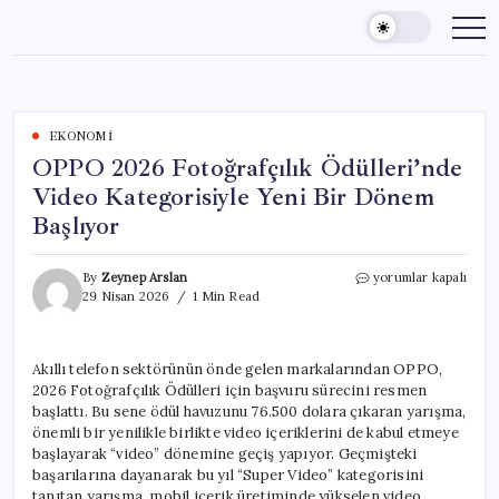
Skip
to
content
EKONOMI
OPPO 2026 Fotoğrafçılık Ödülleri’nde
Video Kategorisiyle Yeni Bir Dönem
Başlıyor
OPPO
By
Zeynep Arslan
yorumlar kapalı
2026
29 Nisan 2026
1 Min Read
Fotoğrafçılık
Ödülleri’nde
Video
Akıllı telefon sektörünün önde gelen markalarından OPPO,
Kategorisiyle
2026 Fotoğrafçılık Ödülleri için başvuru sürecini resmen
Yeni
Bir
başlattı. Bu sene ödül havuzunu 76.500 dolara çıkaran yarışma,
Dönem
önemli bir yenilikle birlikte video içeriklerini de kabul etmeye
Başlıyor
başlayarak “video” dönemine geçiş yapıyor. Geçmişteki
için
başarılarına dayanarak bu yıl “Super Video” kategorisini
tanıtan yarışma, mobil içerik üretiminde yükselen video