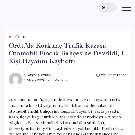
Skip
to
content
EĞITIM
Ordu’da Korkunç Trafik Kazası:
Otomobil Fındık Bahçesine Devrildi, 1
Kişi Hayatını Kaybetti
Ordu’da
By
Zeynep Arslan
yorumlar kapalı
Korkunç
12 Mayıs 2026
1 Min Read
Trafik
Kazası:
Otomobil
Ordu’nun Kabadüz ilçesinde meydana gelen trajik bir trafik
Fındık
kazasında bir kişi yaşamını yitirdi. Kontrolden çıkan bir
Bahçesine
Devrildi,
otomobil, fındık bahçesine düşerek büyük bir facia yaşattı.
1
Kaza, ilçeye bağlı Guzluk Mahallesi’nde gerçekleşti. Edinilen
Kişi
bilgilere göre, seyir halindeki otomobilin sürücüsü,
Hayatını
direksiyon hakimiyetini kaybederek yoldan çıktı. Kontrolsüz
Kaybetti
bir şekilde ilerleyen araç, yol kenarındaki fındık bahçesine