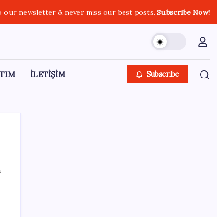
o our newsletter & never miss our best posts.
Subscribe Now!
TIM
İLETİŞİM
Subscribe
ı
SON YAZILAR
Ömrü kısaltan 3 sessiz tehlike!
Çocuklarımız bizden daha kısa mı