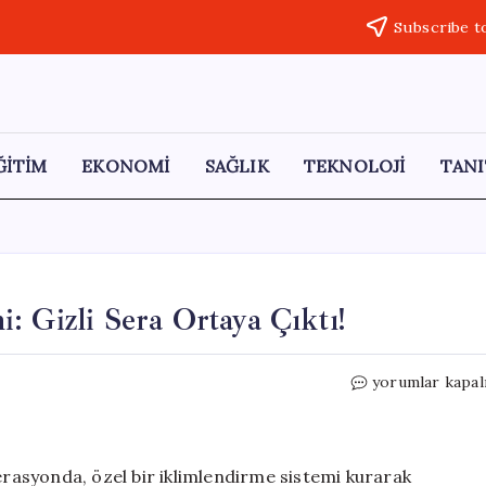
Subscribe t
ĞİTİM
EKONOMİ
SAĞLIK
TEKNOLOJİ
TANI
: Gizli Sera Ortaya Çıktı!
Reyhanlı’da
yorumlar kapal
Uyuşturucu
Üretimi:
Gizli
Sera
perasyonda, özel bir iklimlendirme sistemi kurarak