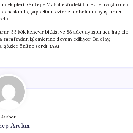
Ortaya
rma ekipleri, Gültepe Mahallesi’ndeki bir evde uyuşturucu
Çıktı!
lan baskında, şüphelinin evinde bir bölümü uyuşturucu
için
undu.
r, 33 kök kenevir bitkisi ve 88 adet uyuşturucu hap ele
ma tarafından işlemlerine devam ediliyor. Bu olay,
a gözler önüne serdi. (AA)
Author
nep Arslan