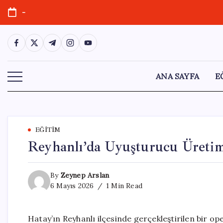
Skip
-
to
content
https://www.facebook.com/
https://twitter.com/
https://t.me/
https://www.instagram.com/
https://youtube.com/
ANA SAYFA
E
EĞITIM
Reyhanlı’da Uyuşturucu Üretimi
By
Zeynep Arslan
6 Mayıs 2026
1 Min Read
Hatay’ın Reyhanlı ilçesinde gerçekleştirilen bir o