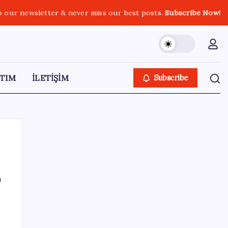
o our newsletter & never miss our best posts.
Subscribe Now!
TIM
İLETİŞİM
Subscribe
ı
SON YAZILAR
Ömrü kısaltan 3 sessiz tehlike!
Çocuklarımız bizden daha kısa mı