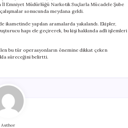
Hap
un İl Emniyet Müdürlüğü Narkotik Suçlarla Mücadele Şube
Ele
n çalışmalar sonucunda meydana geldi.
Geçirildi
için
 de ikametinde yapılan aramalarda yakalandı. Ekipler,
turucu hapı ele geçirerek, bu kişi hakkında adli işlemleri
ilen bu tür operasyonların önemine dikkat çeken
ıkla süreceğini belirtti.
Author