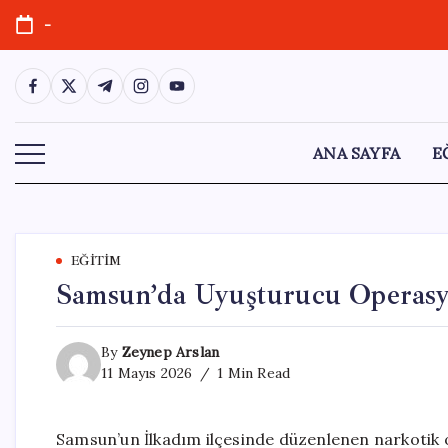
Skip
-
to
content
https://www.facebook.com/
https://twitter.com/
https://t.me/
https://www.instagram.com/
https://youtube.com/
ANA SAYFA
E
EĞITIM
Samsun’da Uyuşturucu Operasyo
By
Zeynep Arslan
11 Mayıs 2026
1 Min Read
Samsun’un İlkadım ilçesinde düzenlenen narkotik 