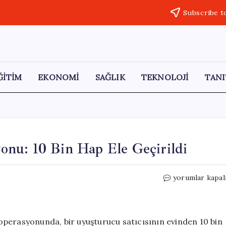
Subscribe t
ĞİTİM
EKONOMİ
SAĞLIK
TEKNOLOJİ
TANI
nu: 10 Bin Hap Ele Geçirildi
Samsun’da
yorumlar kapal
Uyuşturucu
Operasyonu:
10
Bin
operasyonunda, bir uyuşturucu satıcısının evinden 10 bin