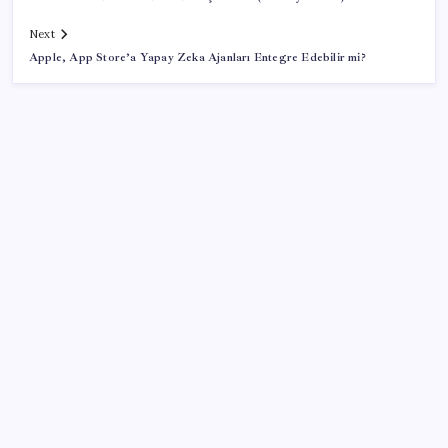
Next
Apple, App Store’a Yapay Zeka Ajanları Entegre Edebilir mi?
SON YAZILAR
Ömrü kısaltan 3 sessiz tehlike! Çocuklarımız bizden
daha kısa mı yaşayacak?
DUS 1. dönem ek yerleştirme sonuçları açıklandı
BBVA Research tarih işaret etti: Merkez Bankası ne
zaman faiz indirecek?