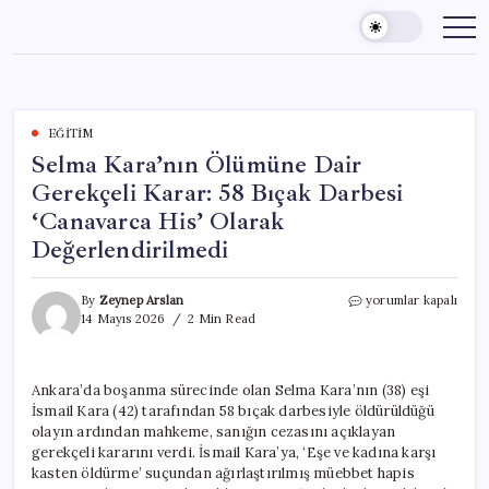
Skip
to
content
EĞITIM
Selma Kara’nın Ölümüne Dair
Gerekçeli Karar: 58 Bıçak Darbesi
‘Canavarca His’ Olarak
Değerlendirilmedi
Selma
By
Zeynep Arslan
yorumlar kapalı
Kara’nın
14 Mayıs 2026
2 Min Read
Ölümüne
Dair
Gerekçeli
Ankara’da boşanma sürecinde olan Selma Kara’nın (38) eşi
Karar:
İsmail Kara (42) tarafından 58 bıçak darbesiyle öldürüldüğü
58
Bıçak
olayın ardından mahkeme, sanığın cezasını açıklayan
Darbesi
gerekçeli kararını verdi. İsmail Kara’ya, ‘Eşe ve kadına karşı
‘Canavarca
kasten öldürme’ suçundan ağırlaştırılmış müebbet hapis
His’