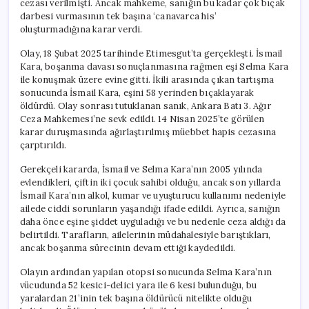
cezası verilmişti. Ancak mahkeme, sanığın bu kadar çok bıçak
Olarak
darbesi vurmasının tek başına ‘canavarca his’
Değerlendirilmedi
oluşturmadığına karar verdi.
için
Olay, 18 Şubat 2025 tarihinde Etimesgut’ta gerçekleşti. İsmail
Kara, boşanma davası sonuçlanmasına rağmen eşi Selma Kara
ile konuşmak üzere evine gitti. İkili arasında çıkan tartışma
sonucunda İsmail Kara, eşini 58 yerinden bıçaklayarak
öldürdü. Olay sonrası tutuklanan sanık, Ankara Batı 3. Ağır
Ceza Mahkemesi’ne sevk edildi. 14 Nisan 2025’te görülen
karar duruşmasında ağırlaştırılmış müebbet hapis cezasına
çarptırıldı.
Gerekçeli kararda, İsmail ve Selma Kara’nın 2005 yılında
evlendikleri, çiftin iki çocuk sahibi olduğu, ancak son yıllarda
İsmail Kara’nın alkol, kumar ve uyuşturucu kullanımı nedeniyle
ailede ciddi sorunların yaşandığı ifade edildi. Ayrıca, sanığın
daha önce eşine şiddet uyguladığı ve bu nedenle ceza aldığı da
belirtildi. Tarafların, ailelerinin müdahalesiyle barıştıkları,
ancak boşanma sürecinin devam ettiği kaydedildi.
Olayın ardından yapılan otopsi sonucunda Selma Kara’nın
vücudunda 52 kesici-delici yara ile 6 kesi bulunduğu, bu
yaralardan 21’inin tek başına öldürücü nitelikte olduğu