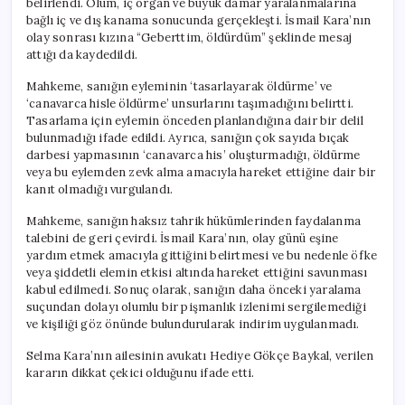
belirlendi. Ölüm, iç organ ve büyük damar yaralanmalarına
bağlı iç ve dış kanama sonucunda gerçekleşti. İsmail Kara’nın
olay sonrası kızına “Geberttim, öldürdüm” şeklinde mesaj
attığı da kaydedildi.
Mahkeme, sanığın eyleminin ‘tasarlayarak öldürme’ ve
‘canavarca hisle öldürme’ unsurlarını taşımadığını belirtti.
Tasarlama için eylemin önceden planlandığına dair bir delil
bulunmadığı ifade edildi. Ayrıca, sanığın çok sayıda bıçak
darbesi yapmasının ‘canavarca his’ oluşturmadığı, öldürme
veya bu eylemden zevk alma amacıyla hareket ettiğine dair bir
kanıt olmadığı vurgulandı.
Mahkeme, sanığın haksız tahrik hükümlerinden faydalanma
talebini de geri çevirdi. İsmail Kara’nın, olay günü eşine
yardım etmek amacıyla gittiğini belirtmesi ve bu nedenle öfke
veya şiddetli elemin etkisi altında hareket ettiğini savunması
kabul edilmedi. Sonuç olarak, sanığın daha önceki yaralama
suçundan dolayı olumlu bir pişmanlık izlenimi sergilemediği
ve kişiliği göz önünde bulundurularak indirim uygulanmadı.
Selma Kara’nın ailesinin avukatı Hediye Gökçe Baykal, verilen
kararın dikkat çekici olduğunu ifade etti.