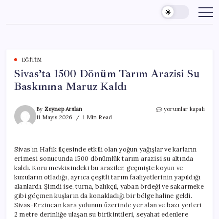
Skip
to
content
EĞITIM
Sivas’ta 1500 Dönüm Tarım Arazisi Su
Baskınına Maruz Kaldı
Sivas’ta
By
Zeynep Arslan
yorumlar kapalı
1500
11 Mayıs 2026
1 Min Read
Dönüm
Tarım
Arazisi
Sivas’ın Hafik ilçesinde etkili olan yoğun yağışlar ve karların
Su
erimesi sonucunda 1500 dönümlük tarım arazisi su altında
Baskınına
Maruz
kaldı. Koru mevkisindeki bu araziler, geçmişte koyun ve
Kaldı
kuzuların otladığı, ayrıca çeşitli tarım faaliyetlerinin yapıldığı
için
alanlardı. Şimdi ise, turna, balıkçıl, yaban ördeği ve sakarmeke
gibi göçmen kuşların da konakladığı bir bölge haline geldi.
Sivas-Erzincan kara yolunun üzerinde yer alan ve bazı yerleri
2 metre derinliğe ulaşan su birikintileri, seyahat edenlere