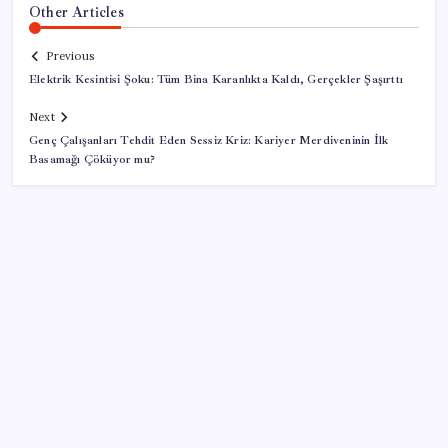
Other Articles
Previous
Elektrik Kesintisi Şoku: Tüm Bina Karanlıkta Kaldı, Gerçekler Şaşırttı
Next
Genç Çalışanları Tehdit Eden Sessiz Kriz: Kariyer Merdiveninin İlk
Basamağı Çöküyor mu?
SON YAZILAR
Ömrü kısaltan 3 sessiz tehlike! Çocuklarımız bizden