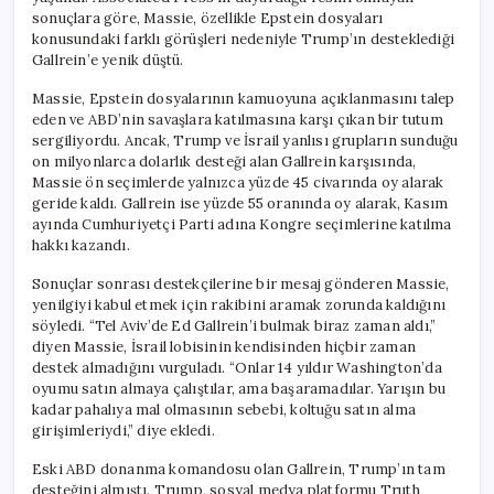
için
sonuçlara göre, Massie, özellikle Epstein dosyaları
konusundaki farklı görüşleri nedeniyle Trump’ın desteklediği
Gallrein’e yenik düştü.
Massie, Epstein dosyalarının kamuoyuna açıklanmasını talep
eden ve ABD’nin savaşlara katılmasına karşı çıkan bir tutum
sergiliyordu. Ancak, Trump ve İsrail yanlısı grupların sunduğu
on milyonlarca dolarlık desteği alan Gallrein karşısında,
Massie ön seçimlerde yalnızca yüzde 45 civarında oy alarak
geride kaldı. Gallrein ise yüzde 55 oranında oy alarak, Kasım
ayında Cumhuriyetçi Parti adına Kongre seçimlerine katılma
hakkı kazandı.
Sonuçlar sonrası destekçilerine bir mesaj gönderen Massie,
yenilgiyi kabul etmek için rakibini aramak zorunda kaldığını
söyledi. “Tel Aviv’de Ed Gallrein’i bulmak biraz zaman aldı,”
diyen Massie, İsrail lobisinin kendisinden hiçbir zaman
destek almadığını vurguladı. “Onlar 14 yıldır Washington’da
oyumu satın almaya çalıştılar, ama başaramadılar. Yarışın bu
kadar pahalıya mal olmasının sebebi, koltuğu satın alma
girişimleriydi,” diye ekledi.
Eski ABD donanma komandosu olan Gallrein, Trump’ın tam
desteğini almıştı. Trump, sosyal medya platformu Truth