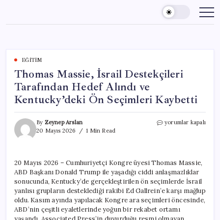
Skip
to
content
EĞITIM
Thomas Massie, İsrail Destekçileri
Tarafından Hedef Alındı ve
Kentucky’deki Ön Seçimleri Kaybetti
Thomas
By
Zeynep Arslan
yorumlar kapalı
Massie,
20 Mayıs 2026
1 Min Read
İsrail
Destekçileri
Tarafından
20 Mayıs 2026 – Cumhuriyetçi Kongre üyesi Thomas Massie,
Hedef
ABD Başkanı Donald Trump ile yaşadığı ciddi anlaşmazlıklar
Alındı
ve
sonucunda, Kentucky’de gerçekleştirilen ön seçimlerde İsrail
Kentucky’deki
yanlısı grupların desteklediği rakibi Ed Gallrein’e karşı mağlup
Ön
oldu. Kasım ayında yapılacak Kongre ara seçimleri öncesinde,
Seçimleri
ABD’nin çeşitli eyaletlerinde yoğun bir rekabet ortamı
Kaybetti
yaşandı. Associated Press’in duyurduğu resmi olmayan